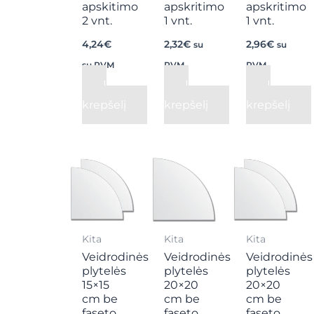
apskitimo
apskritimo
apskritimo
2 vnt.
1 vnt.
1 vnt.
4,24
€
2,32
€
2,96
€
su
su
su PVM
PVM
PVM
Į
Į
Į
krepšelį
krepšelį
krepšelį
Kita
Kita
Kita
Veidrodinės
Veidrodinės
Veidrodinės
plytelės
plytelės
plytelės
15×15
20×20
20×20
cm be
cm be
cm be
faseto
faseto
faseto