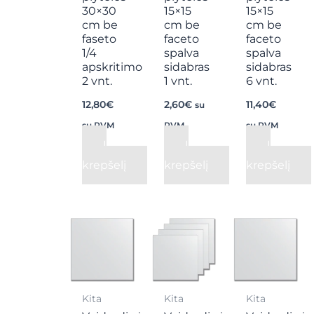
30×30
15×15
15×15
cm be
cm be
cm be
faseto
faceto
faceto
1/4
spalva
spalva
apskritimo
sidabras
sidabras
2 vnt.
1 vnt.
6 vnt.
12,80
€
2,60
€
11,40
€
su
su PVM
PVM
su PVM
Į
Į
Į
krepšelį
krepšelį
krepšelį
Kita
Kita
Kita