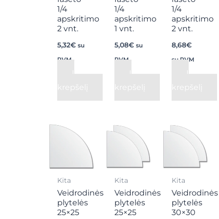
1/4
1/4
1/4
apskritimo
apskritimo
apskritimo
2 vnt.
1 vnt.
2 vnt.
5,32
€
5,08
€
8,68
€
su
su
PVM
PVM
su PVM
Į
Į
Į
krepšelį
krepšelį
krepšelį
Kita
Kita
Kita
Veidrodinės
Veidrodinės
Veidrodinės
plytelės
plytelės
plytelės
25×25
25×25
30×30