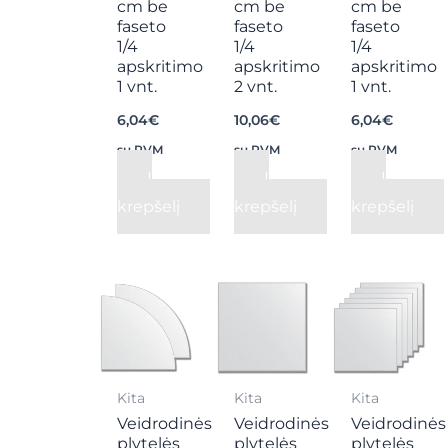
cm be
cm be
cm be
faseto
faseto
faseto
1/4
1/4
1/4
apskritimo
apskritimo
apskritimo
1 vnt.
2 vnt.
1 vnt.
6,04
€
10,06
€
6,04
€
su PVM
su PVM
su PVM
Į
Į
Į
krepšelį
krepšelį
krepšelį
Kita
Kita
Kita
Veidrodinės
Veidrodinės
Veidrodinės
plytelės
plytelės
plytelės