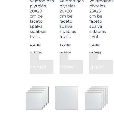
Veidrodinės
Veidrodinės
Veidrodinės
plytelės
plytelės
plytelės
20×20
20×20
25×25
cm be
cm be
cm be
faceto
faceto
faceto
spalva
spalva
spalva
sidabras
sidabras
sidabras
1 vnt.
4 vnt.
1 vnt.
4,48
€
13,20
€
5,40
€
su PVM
su PVM
su PVM
Į
Į
Į
krepšelį
krepšelį
krepšelį