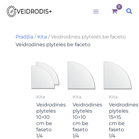
M
M
I
Pereiti
i
a
e
Pai
prie
n
k
š
k
s
k
turinio
a
k
o
i
a
t
Pradžia
/
Kita
/ Veidrodinės plytelės be faceto
n
i
i
Veidrodinės plytelės be faceto
a
n
:
a
Kita
Kita
Kita
Veidrodinės
Veidrodinės
Veidrodinės
plytelės
plytelės
plytelės
10×10
10×10
15×15
cm be
cm be
cm be
faseto
faseto
faseto
1/4
1/4
1/4