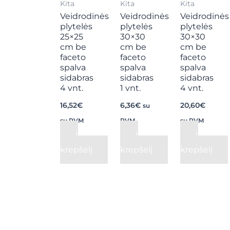
Kita
Kita
Kita
Veidrodinės
Veidrodinės
Veidrodinės
plytelės
plytelės
plytelės
25×25
30×30
30×30
cm be
cm be
cm be
faceto
faceto
faceto
spalva
spalva
spalva
sidabras
sidabras
sidabras
4 vnt.
1 vnt.
4 vnt.
16,52
€
6,36
€
20,60
€
su
su PVM
PVM
su PVM
Į
Į
Į
krepšelį
krepšelį
krepšelį