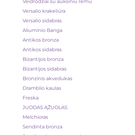
Veidrodžiai su auksiniu rėmu
Versalio krakeliūra
Versalio sidabras
Aliuminio Banga
Antikos bronza
Antikos sidabras
Bizantijos bronza
Bizantijos sidabras
Bronzinis akvedukas
Dramblio kaulas
Freska
JUODAS ĄŽUOLAS
Melchioras
Sendinta bronza