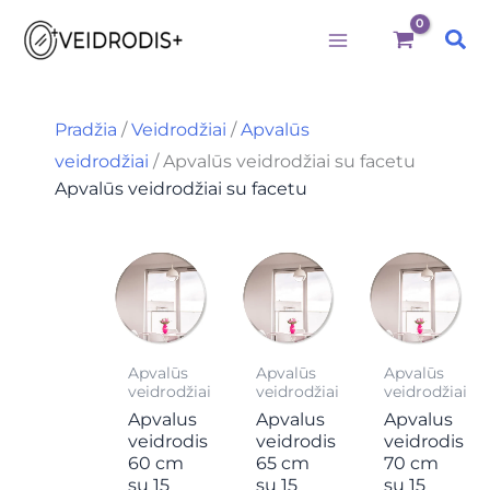
M
M
I
Būtini
Statistika
Rinkodara
Preferences
Pereiti
i
a
e
Pai
prie
n
k
š
k
s
k
turinio
a
k
o
i
a
t
Pradžia
/
Veidrodžiai
/
Apvalūs
n
i
i
veidrodžiai
/ Apvalūs veidrodžiai su facetu
a
n
:
a
Apvalūs veidrodžiai su facetu
Apvalūs
Apvalūs
Apvalūs
veidrodžiai
veidrodžiai
veidrodžiai
Apvalus
Apvalus
Apvalus
veidrodis
veidrodis
veidrodis
60 cm
65 cm
70 cm
su 15
su 15
su 15