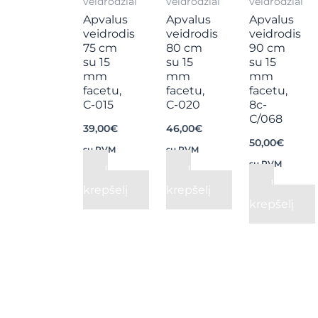
veidrodžiai
veidrodžiai
veidrodžiai
Apvalus
Apvalus
Apvalus
veidrodis
veidrodis
veidrodis
75 cm
80 cm
90 cm
su 15
su 15
su 15
mm
mm
mm
facetu,
facetu,
facetu,
C-015
C-020
8с-
С/068
39,00
€
46,00
€
50,00
€
su PVM
su PVM
su PVM
Į
Į
Į
krepšelį
krepšelį
krepšelį