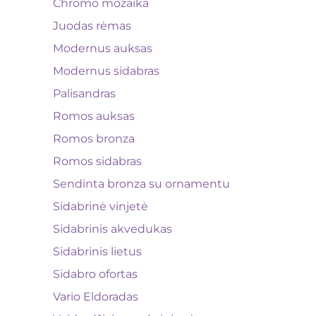
Chromo mozaika
Juodas rėmas
Modernus auksas
Modernus sidabras
Palisandras
Romos auksas
Romos bronza
Romos sidabras
Sendinta bronza su ornamentu
Sidabrinė vinjetė
Sidabrinis akvedukas
Sidabrinis lietus
Sidabro ofortas
Vario Eldoradas