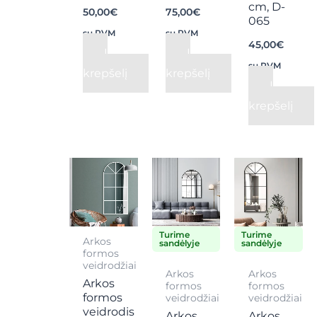
cm, D-
50,00
€
75,00
€
065
su PVM
su PVM
45,00
€
Į
Į
su PVM
krepšelį
krepšelį
Į
krepšelį
Turime
Turime
Arkos
sandėlyje
sandėlyje
formos
veidrodžiai
Arkos
Arkos
Arkos
formos
formos
formos
veidrodžiai
veidrodžiai
veidrodis
Arkos
Arkos