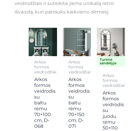
veidrodžiais ir suteikite jiems unikalią retro
išvaizdą, kuri patrauks kiekvieno dėmesį.
Turime
Arkos
Arkos
sandėlyje
formos
formos
veidrodžiai
veidrodžiai
Arkos
Arkos
Arkos
formos
formos
formos
veidrodžiai
veidrodis
veidrodis
Arkos
su
su
formos
baltu
baltu
veidrodis
rėmu
rėmu
su
70×100
70×150
juodu
cm, D-
cm, D-
rėmu
068
071
50×110