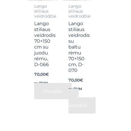
Lango
Lango
stiliaus
stiliaus
veidrodžiai
veidrodžiai
Lango
Lango
stiliaus
stiliaus
veidrodis
veidrodis
70×150
su
cm su
baltu
juodu
rėmu
rėmu,
70×150
D-066
cm, D-
070
70,00
€
70,00
€
su PVM
su PVM
Daugiau
Į
krepšelį