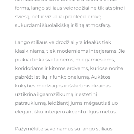
forma, lango stiliaus veidrodžiai ne tik atspindi
šviesą, bet ir vizualiai praplečia erdvę,
sukurdami šiuolaikišką ir šiltą atmosferą.
Lango stiliaus veidrodžiai yra idealūs tiek
klasikiniams, tiek moderniems interjerams. Jie
puikiai tinka svetainėms, miegamiesiems,
koridoriams ir kitoms erdvėms, kuriose norite
pabrėžti stilių ir funkcionalumą. Aukštos
kokybės medžiagos ir išskirtinis dizainas
užtikrina ilgaamžiškumą ir estetinį
patrauklumą, leidžiantį jums mėgautis šiuo
elegantišku interjero akcentu ilgus metus.
Pažymėkite savo namus su lango stiliaus