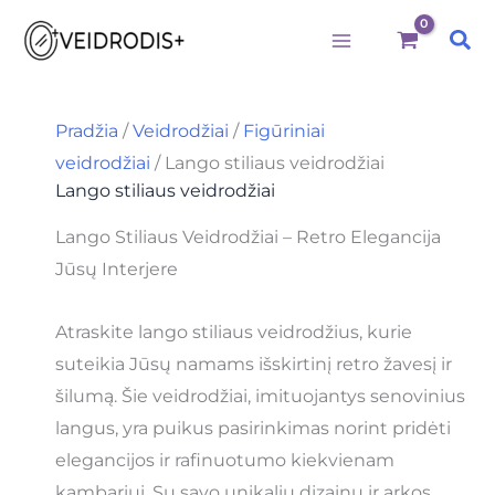
M
M
I
Būtini
Statistika
Rinkodara
Preferences
Pereiti
i
a
e
Pai
prie
n
k
š
k
s
k
turinio
a
k
o
i
a
t
Pradžia
/
Veidrodžiai
/
Figūriniai
n
i
i
veidrodžiai
/ Lango stiliaus veidrodžiai
a
n
:
a
Lango stiliaus veidrodžiai
Lango Stiliaus Veidrodžiai – Retro Elegancija
Jūsų Interjere
Atraskite lango stiliaus veidrodžius, kurie
suteikia Jūsų namams išskirtinį retro žavesį ir
šilumą. Šie veidrodžiai, imituojantys senovinius
langus, yra puikus pasirinkimas norint pridėti
elegancijos ir rafinuotumo kiekvienam
kambariui. Su savo unikaliu dizainu ir arkos