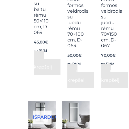
su
formos
formos
baltu
veidrodis
veidrodis
rėmu
su
su
50×110
juodu
juodu
cm, D-
rėmu
rėmu
069
70×100
70×150
cm, D-
cm, D-
45,00
€
064
067
su PVM
50,00
€
70,00
€
Į
su PVM
su PVM
krepšelį
Į
Į
krepšelį
krepšelį
IŠPARDUOTA