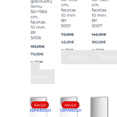
graviruotu
cm,
cm,
rėmu
facetas
facetas
50×118,6
10 mm
10 mm
cm,
BY
BY
facetas
5001
5007
10 mm
BY
72,00
€
146,00
€
5006
45,00
€
100,00
€
103,00
€
su PVM
su PVM
70,00
€
Daugiau
Daugia
su PVM
Į
krepšelį
Original
Current
Original
Current
price
price
price
price
Akcija!
Akcija!
was:
is:
was:
is:
IŠPARDUOTA
IŠPARDUOTA
85,00€.
55,00€.
106,00€.
65,00€.