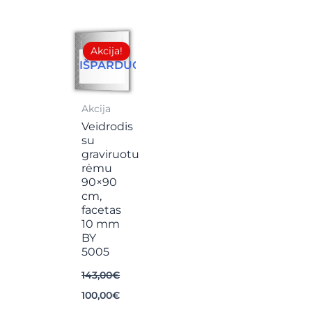
Original
Current
price
price
Akcija!
was:
is:
IŠPARDUOTA
143,00€.
100,00€.
Akcija
Veidrodis
su
graviruotu
rėmu
90×90
cm,
facetas
10 mm
BY
5005
143,00
€
100,00
€