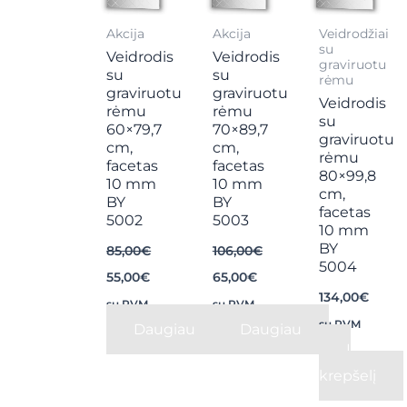
Akcija
Akcija
Veidrodžiai
su
Veidrodis
Veidrodis
graviruotu
su
su
rėmu
graviruotu
graviruotu
Veidrodis
rėmu
rėmu
su
60×79,7
70×89,7
graviruotu
cm,
cm,
rėmu
facetas
facetas
80×99,8
10 mm
10 mm
cm,
BY
BY
facetas
5002
5003
10 mm
BY
85,00
€
106,00
€
5004
55,00
€
65,00
€
134,00
€
su PVM
su PVM
su PVM
Daugiau
Daugiau
Į
krepšelį