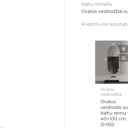
baltu rėmeliu
Ovalūs veidrodžiai s
Rodomi visi rezultata
Ovalūs
veidrodžiai
Ovalus
veidrodis su
baltu rėmu
40×100 cm,
D-052
mu