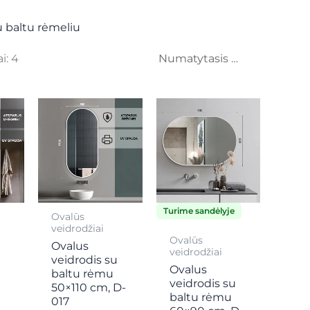
u baltu rėmeliu
i: 4
Turime sandėlyje
Ovalūs
veidrodžiai
Ovalūs
Ovalus
veidrodžiai
veidrodis su
Ovalus
baltu rėmu
veidrodis su
50×110 cm, D-
baltu rėmu
017