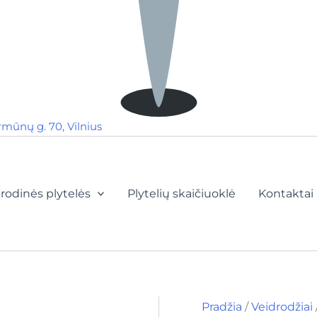
rmūnų g. 70, Vilnius
rodinės plytelės
Plytelių skaičiuoklė
Kontaktai
Pradžia
/
Veidrodžiai