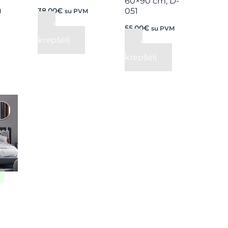
60×90 cm, D-
38,00
€
051
M
su PVM
Į
55,00
€
su PVM
krepšelį
Į
krepšelį