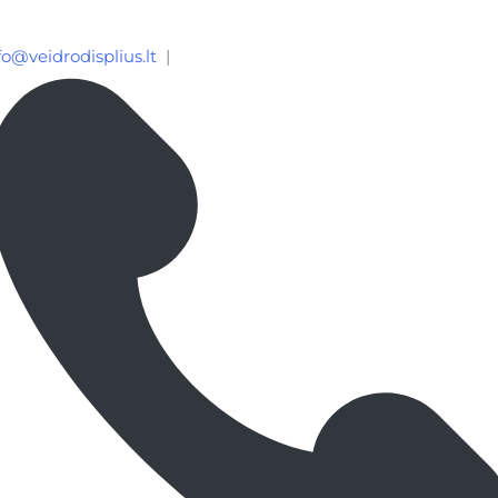
fo@veidrodisplius.lt
|