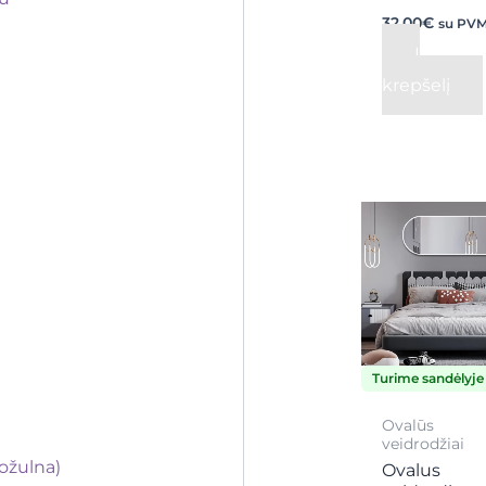
32,00
€
su PV
Į
krepšelį
Turime sandėlyje
Ovalūs
veidrodžiai
ožulna)
Ovalus