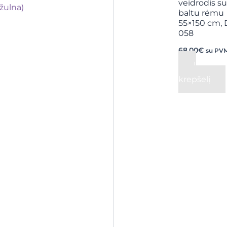
veidrodis su
žulna)
baltu rėmu
55×150 cm, 
058
68,00
€
su PV
Į
krepšelį