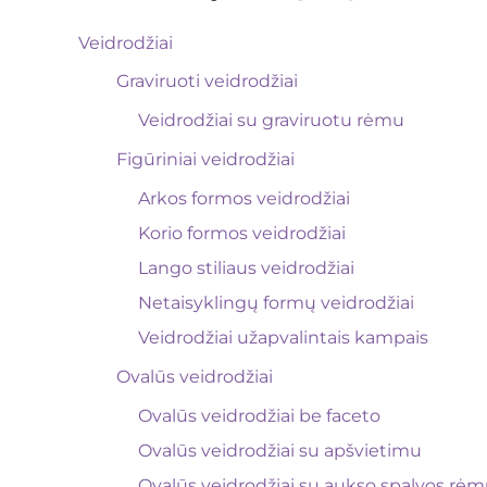
Veidrodžiai
Graviruoti veidrodžiai
Veidrodžiai su graviruotu rėmu
Figūriniai veidrodžiai
Arkos formos veidrodžiai
Korio formos veidrodžiai
Lango stiliaus veidrodžiai
Netaisyklingų formų veidrodžiai
Veidrodžiai užapvalintais kampais
Ovalūs veidrodžiai
Ovalūs veidrodžiai be faceto
Ovalūs veidrodžiai su apšvietimu
Ovalūs veidrodžiai su aukso spalvos rė