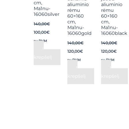
cm,
aliuminio
aliuminio
Ма1nu-
rėmu
rėmu
16060silver
60×160
60×160
cm,
cm,
140,00
€
Ма1nu-
Ма1nu-
100,00
€
16060gold
16060black
su PVM
140,00
€
140,00
€
Į
120,00
€
120,00
€
krepšelį
su PVM
su PVM
Į
Į
krepšelį
krepšelį