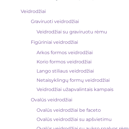
Veidrodžiai
Graviruoti veidrodžiai
Veidrodžiai su graviruotu rėmu
Figūriniai veidrodžiai
Arkos formos veidrodžiai
Korio formos veidrodžiai
Lango stiliaus veidrodžiai
Netaisyklingų formų veidrodžiai
Veidrodžiai užapvalintais kampais
Ovalūs veidrodžiai
Ovalūs veidrodžiai be faceto
Ovalūs veidrodžiai su apšvietimu
Ovalūs veidrodžiai su aukso spalvos rė