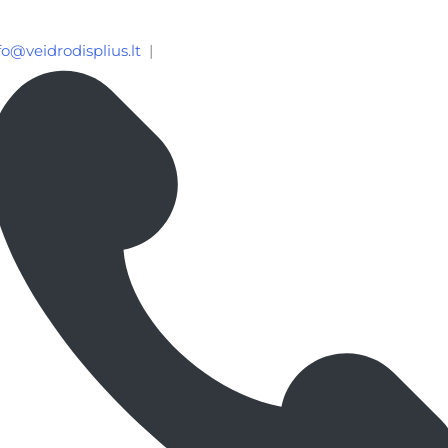
fo@veidrodisplius.lt
|