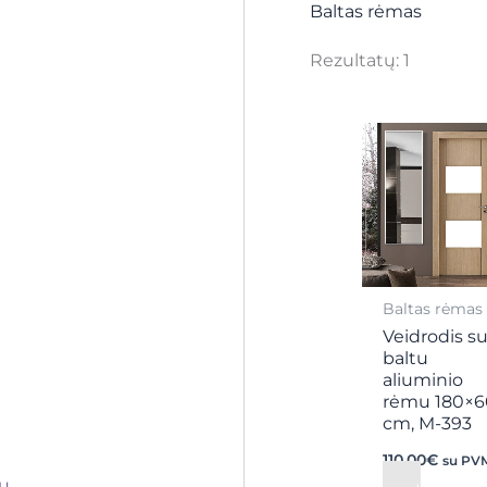
Baltas rėmas
Rezultatų: 1
Baltas rėmas
Veidrodis s
baltu
aliuminio
rėmu 180×6
cm, M-393
110,00
€
su PV
mu