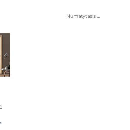
u
0
M