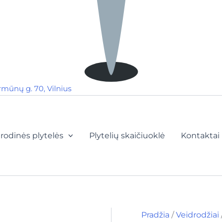
rmūnų g. 70, Vilnius
rodinės plytelės
Plytelių skaičiuoklė
Kontaktai
Pradžia
/
Veidrodžiai