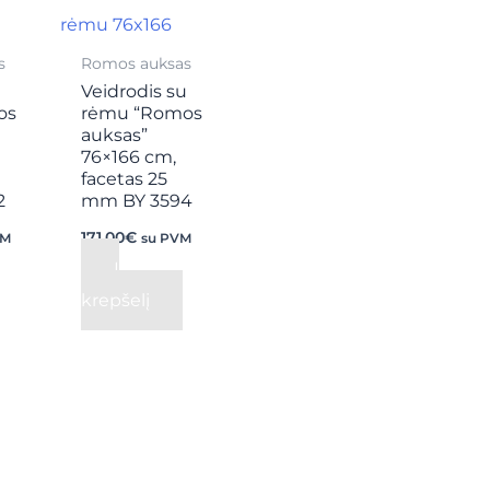
s
Romos auksas
u
Veidrodis su
os
rėmu “Romos
auksas”
76×166 cm,
facetas 25
2
mm BY 3594
171,00
€
VM
su PVM
Į
krepšelį