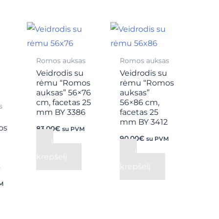
Romos auksas
Romos auksas
Veidrodis su
Veidrodis su
rėmu “Romos
rėmu “Romos
auksas” 56×76
auksas”
cm, facetas 25
56×86 cm,
s
mm BY 3386
facetas 25
u
mm BY 3412
os
83,00
€
su PVM
90,00
€
su PVM
Į
Į
krepšelį
krepšelį
6
M