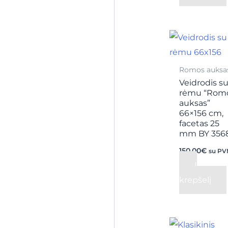
Romos auksa
Veidrodis s
rėmu “Rom
auksas”
66×156 cm,
facetas 25
mm BY 356
150,00
€
su P
Į
krepšelį