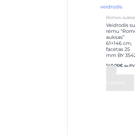
Romos auksa
Veidrodis s
rėmu “Rom
auksas”
61×146 cm,
facetas 25
mm BY 354
140,00
€
su P
Į
krepšelį