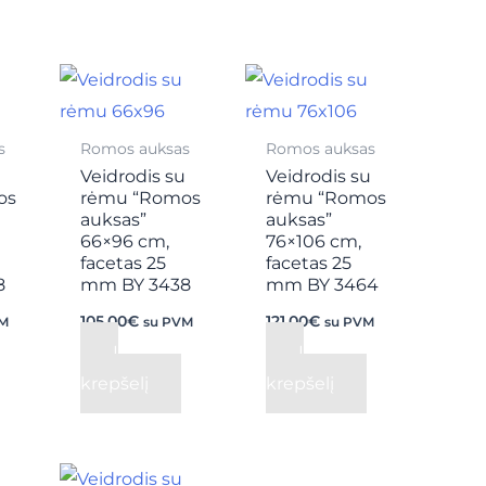
s
Romos auksas
Romos auksas
u
Veidrodis su
Veidrodis su
os
rėmu “Romos
rėmu “Romos
auksas”
auksas”
66×96 cm,
76×106 cm,
facetas 25
facetas 25
8
mm BY 3438
mm BY 3464
105,00
€
121,00
€
VM
su PVM
su PVM
Į
Į
krepšelį
krepšelį