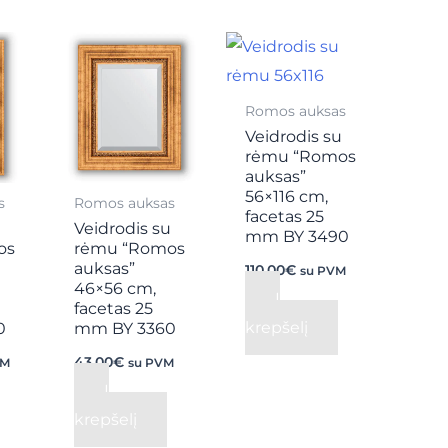
Romos auksas
Veidrodis su
rėmu “Romos
auksas”
56×116 cm,
s
Romos auksas
facetas 25
u
Veidrodis su
mm BY 3490
os
rėmu “Romos
auksas”
110,00
€
su PVM
46×56 cm,
Į
facetas 25
krepšelį
0
mm BY 3360
43,00
€
VM
su PVM
Į
krepšelį