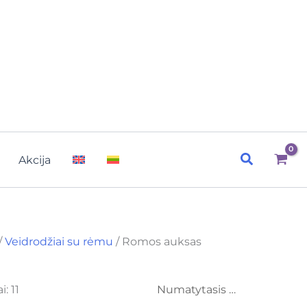
Paieška
Akcija
/
Veidrodžiai su rėmu
/ Romos auksas
: 11