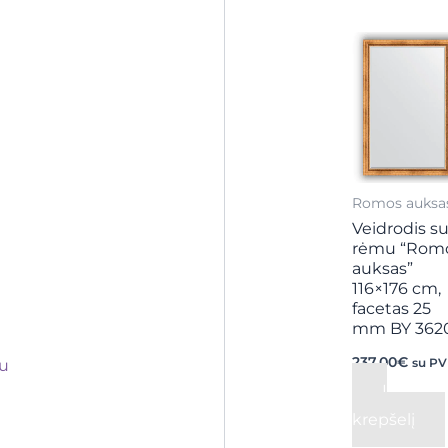
Romos auksa
Veidrodis s
rėmu “Rom
auksas”
116×176 cm,
facetas 25
mm BY 362
237,00
€
mu
su P
Į
krepšelį