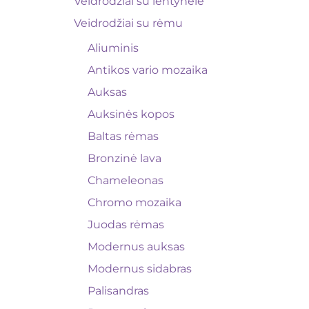
Veidrodžiai su lentynėle
Veidrodžiai su rėmu
Aliuminis
Antikos vario mozaika
Auksas
Auksinės kopos
Baltas rėmas
Bronzinė lava
Chameleonas
Chromo mozaika
Juodas rėmas
Modernus auksas
Modernus sidabras
Palisandras