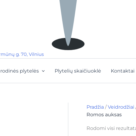
rmūnų g. 70, Vilnius
rodinės plytelės
Plytelių skaičiuoklė
Kontaktai
Pradžia
/
Veidrodžiai
Romos auksas
Rodomi visi rezultatai