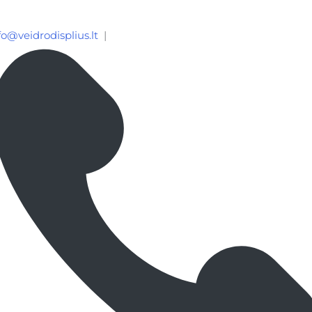
fo@veidrodisplius.lt
|