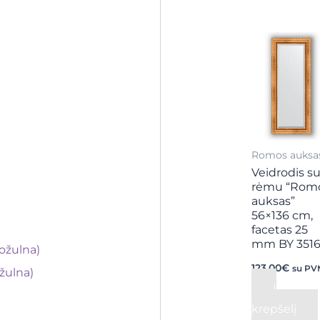
Romos auksa
Veidrodis s
rėmu “Rom
auksas”
56×136 cm,
facetas 25
mm BY 351
ožulna)
123,00
€
su PV
žulna)
Į
krepšelį