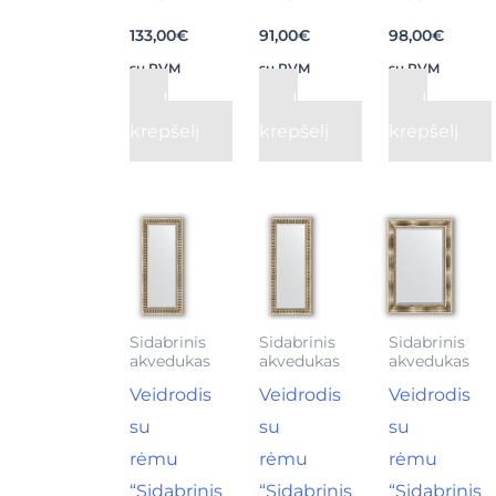
133,00
€
91,00
€
98,00
€
su PVM
su PVM
su PVM
Į
Į
Į
krepšelį
krepšelį
krepšelį
Sidabrinis
Sidabrinis
Sidabrinis
akvedukas
akvedukas
akvedukas
Veidrodis
Veidrodis
Veidrodis
su
su
su
rėmu
rėmu
rėmu
“Sidabrinis
“Sidabrinis
“Sidabrinis