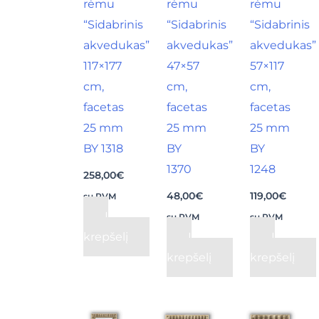
rėmu
rėmu
rėmu
“Sidabrinis
“Sidabrinis
“Sidabrinis
akvedukas”
akvedukas”
akvedukas”
117×177
47×57
57×117
cm,
cm,
cm,
facetas
facetas
facetas
25 mm
25 mm
25 mm
BY 1318
BY
BY
1370
1248
258,00
€
48,00
€
119,00
€
su PVM
Į
su PVM
su PVM
krepšelį
Į
Į
krepšelį
krepšelį