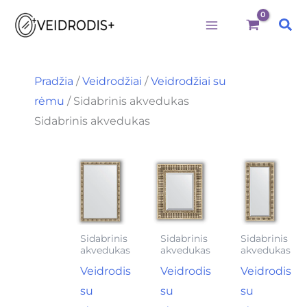
M
M
I
Pereiti
i
a
e
Pai
prie
n
k
š
k
s
k
turinio
a
k
o
i
a
t
Pradžia
/
Veidrodžiai
/
Veidrodžiai su
n
i
i
rėmu
/ Sidabrinis akvedukas
a
n
:
a
Sidabrinis akvedukas
Sidabrinis
Sidabrinis
Sidabrinis
akvedukas
akvedukas
akvedukas
Veidrodis
Veidrodis
Veidrodis
su
su
su