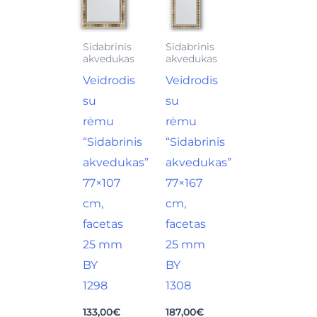
Sidabrinis
Sidabrinis
akvedukas
akvedukas
Veidrodis
Veidrodis
su
su
rėmu
rėmu
“Sidabrinis
“Sidabrinis
akvedukas”
akvedukas”
77×107
77×167
cm,
cm,
facetas
facetas
25 mm
25 mm
BY
BY
1298
1308
133,00
€
187,00
€