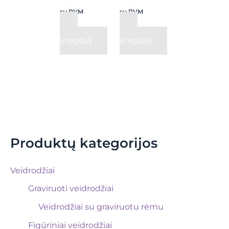
su PVM
su PVM
Į
Į
krepšelį
krepšelį
Produktų kategorijos
Veidrodžiai
Graviruoti veidrodžiai
Veidrodžiai su graviruotu rėmu
Figūriniai veidrodžiai