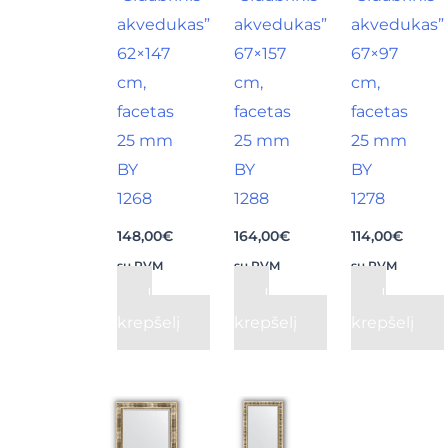
akvedukas”
akvedukas”
akvedukas”
62×147
67×157
67×97
cm,
cm,
cm,
facetas
facetas
facetas
25 mm
25 mm
25 mm
BY
BY
BY
1268
1288
1278
148,00
€
164,00
€
114,00
€
su PVM
su PVM
su PVM
Į
Į
Į
krepšelį
krepšelį
krepšelį