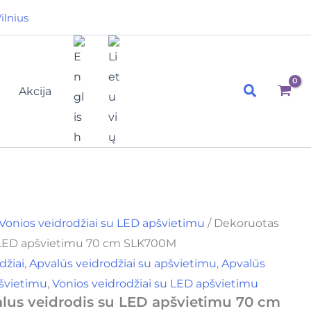
Original
Current
nt
ilnius
price
price
was:
is:
130,00€.
90,00€.
€.
Paieška
Akcija
Vonios veidrodžiai su LED apšvietimu
/ Dekoruotas
u LED apšvietimu 70 cm SLK700M
džiai
,
Apvalūs veidrodžiai su apšvietimu
,
Apvalūs
pšvietimu
,
Vonios veidrodžiai su LED apšvietimu
lus veidrodis su LED apšvietimu 70 cm