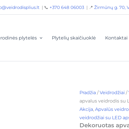
produkto
Original
Curre
o@veidrodisplius.lt
| 📞
+370 648 06003
| 📍
Žirmūnų g. 70, V
kiekis:
price
price
Dekoruotas
apvalus
was:
is:
veidrodis
130,00€.
90,00
su
LED
rodinės plytelės
Plytelių skaičiuoklė
Kontaktai
apšvietimu
70
cm
SLK700M
Pradžia
/
Veidrodžiai
/
apvalus veidrodis s
Akcija
,
Apvalūs veidro
veidrodžiai su LED a
Dekoruotas apva