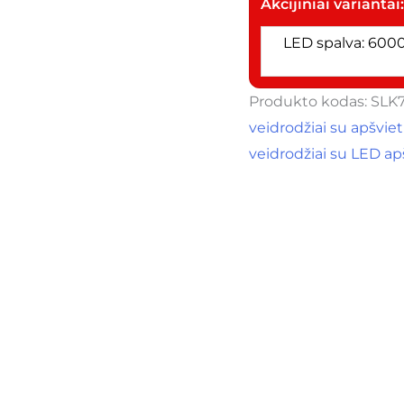
Akcijiniai variantai
LED spalva: 6000
Produkto kodas:
SLK
veidrodžiai su apšvie
veidrodžiai su LED a