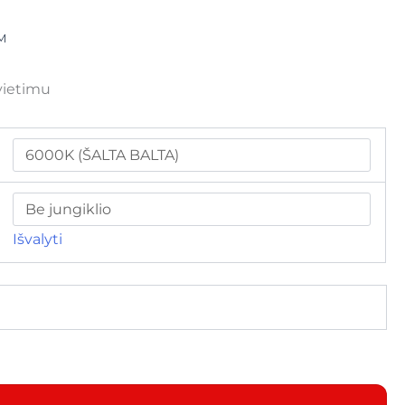
M
vietimu
Išvalyti