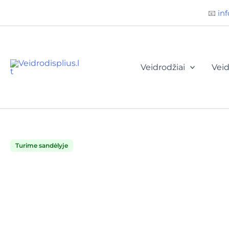
Būtini
Statistika
Rinkodara
Preferences
Pereiti
📧
inf
prie
Akcija!
turinio
Veidrodžiai
Veid
Turime sandėlyje