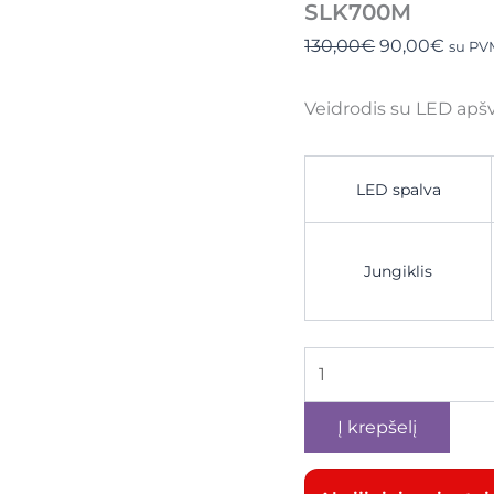
SLK700M
130,00
€
90,00
€
su PV
Veidrodis su LED apš
LED spalva
Jungiklis
Į krepšelį