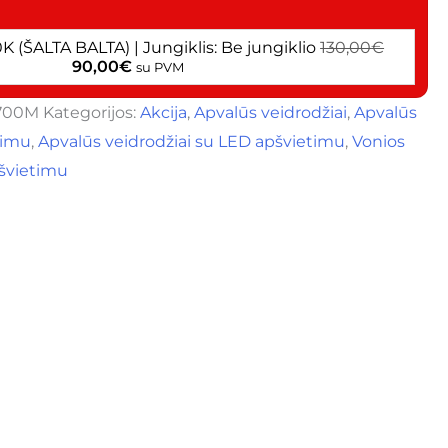
:
K (ŠALTA BALTA) | Jungiklis: Be jungiklio
130,00
€
90,00
€
su PVM
700M
Kategorijos:
Akcija
,
Apvalūs veidrodžiai
,
Apvalūs
timu
,
Apvalūs veidrodžiai su LED apšvietimu
,
Vonios
pšvietimu