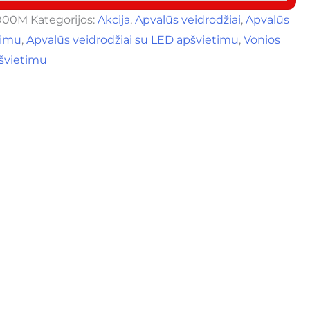
900M
Kategorijos:
Akcija
,
Apvalūs veidrodžiai
,
Apvalūs
timu
,
Apvalūs veidrodžiai su LED apšvietimu
,
Vonios
pšvietimu