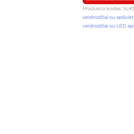
Produkto kodas:
SLK
veidrodžiai su apšvie
veidrodžiai su LED a