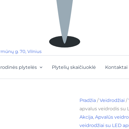
rmūnų g. 70, Vilnius
rodinės plytelės
Plytelių skaičiuoklė
Kontaktai
Pradžia
/
Veidrodžiai
/
apvalus veidrodis s
Akcija
,
Apvalūs veidro
veidrodžiai su LED a