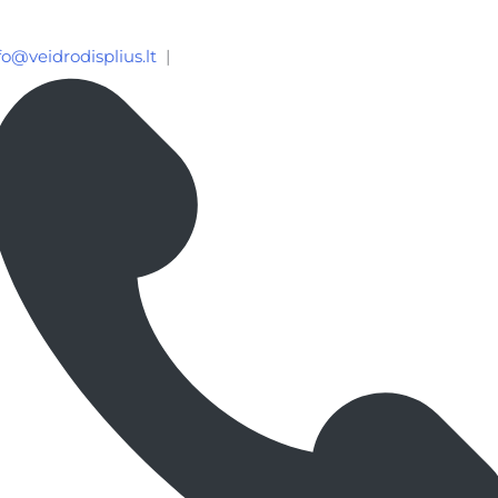
fo@veidrodisplius.lt
|