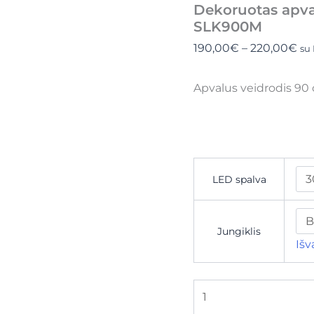
Dekoruotas apva
SLK900M
190,00
€
–
220,00
€
su
Apvalus veidrodis 90
LED spalva
Jungiklis
Išv