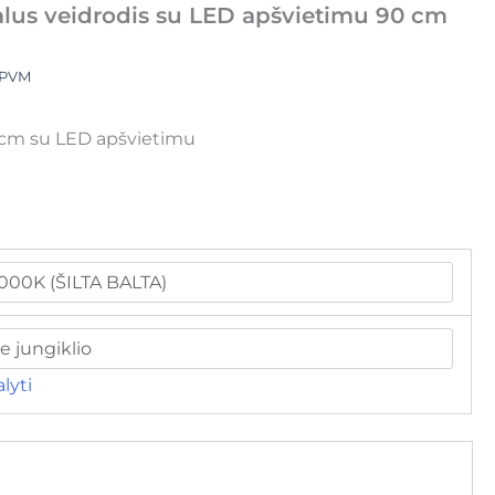
lus veidrodis su LED apšvietimu 90 cm
 PVM
 cm su LED apšvietimu
alyti