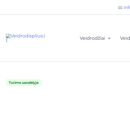
Būtini
Statistika
Rinkodara
Preferences
Pereiti
📧
inf
prie
turinio
Veidrodžiai
Veid
Turime sandėlyje