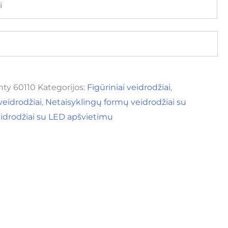
i
ty 60110
Kategorijos:
Figūriniai veidrodžiai
,
veidrodžiai
,
Netaisyklingų formų veidrodžiai su
idrodžiai su LED apšvietimu