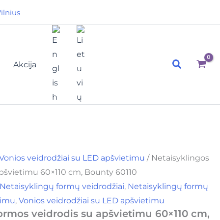
ce
ilnius
ge:
,00€
ough
Paieška
,00€
Akcija
Vonios veidrodžiai su LED apšvietimu
/ Netaisyklingos
apšvietimu 60×110 cm, Bounty 60110
Netaisyklingų formų veidrodžiai
,
Netaisyklingų formų
timu
,
Vonios veidrodžiai su LED apšvietimu
ormos veidrodis su apšvietimu 60×110 cm,