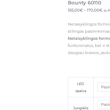
Bounty 60110
155,00
€
–
170,00
€
su 
Netaisyklingos formo
stilingas pasirinkimas
Netaisyklingos form
funkcionalus, bet ir s
daugiau šviesos, jauk
LED
spalva
Jungiklis