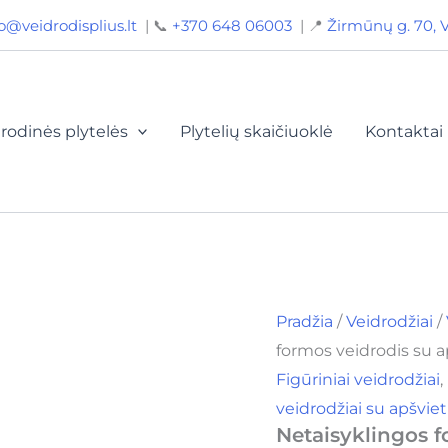
produkto
Pri
o@veidrodisplius.lt
| 📞
+370 648 06003
| 📍
Žirmūnų g. 70, V
kiekis:
ran
Netaisyklingos
formos
155
veidrodis
thr
su
apšvietimu
170
rodinės plytelės
Plytelių skaičiuoklė
Kontaktai
60x110
cm,
Bounty
60110
Pradžia
/
Veidrodžiai
/
formos veidrodis su 
Figūriniai veidrodžiai
,
veidrodžiai su apšvie
Netaisyklingos f