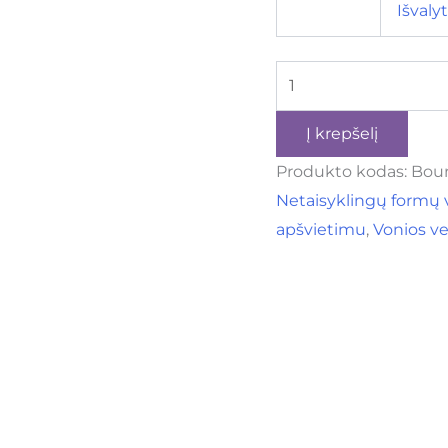
Išvalyt
Į krepšelį
Produkto kodas:
Boun
Netaisyklingų formų 
apšvietimu
,
Vonios ve