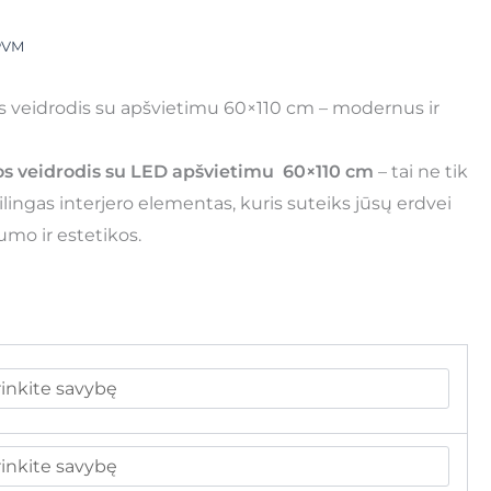
PVM
s veidrodis su apšvietimu 60×110 cm – modernus ir
os veidrodis su LED apšvietimu 60×110 cm
– tai ne tik
tilingas interjero elementas, kuris suteiks jūsų erdvei
umo ir estetikos.