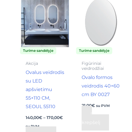
This
range:
product
140,00€
through
has
170,00€
multiple
variants.
The
Turime sandėlyje
Turime sandėlyje
options
may
Akcija
Figūriniai
veidrodžiai
be
Ovalus veidrodis
Ovalo formos
chosen
su LED
veidrodis 40×60
on
apšvietimu
cm BY 0027
the
55×110 CM,
product
21,00
€
SEOUL 55110
su PVM
page
Į
140,00
€
–
170,00
€
krepšelį
su PVM