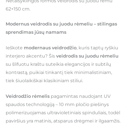
Netaisyklingos formos veidrodis su juodu rėmu
62×150 cm.
Modernus veidrodis su juodu rėmeliu – stilingas
sprendimas jūsų namams
Ieškote
modernaus veidrodžio
, kuris taptų ryškiu
interjero akcentu? Šis
veidrodis su juodu rėmeliu
su šlifuotu kraštu suteikia elegancijos ir subtilų
kontrastą, puikiai tinkantį tiek minimalistiniam,
tiek šiuolaikiškai klasikiniam stiliui.
Veidrodžio rėmelis
pagamintas naudojant UV
spaudos technologiją – 10 mm pločio piešinys
polimerizuojamas ultravioletiniais spinduliais, todėl
paviršius yra matinis, atsparus drėgmei ir ilgaamžis.