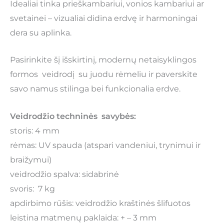
Idealiai tinka prieškambariui, vonios kambariui ar
svetainei – vizualiai didina erdvę ir harmoningai
dera su aplinka.
Pasirinkite šį išskirtinį, modernų netaisyklingos
formos veidrodį su juodu rėmeliu ir paverskite
savo namus stilinga bei funkcionalia erdve.
Veidrodžio techninės savybės:
storis: 4 mm
rėmas: UV spauda (atspari vandeniui, trynimui ir
braižymui)
veidrodžio spalva: sidabrinė
svoris: 7 kg
apdirbimo rūšis: veidrodžio kraštinės šlifuotos
leistina matmenų paklaida: + – 3 mm