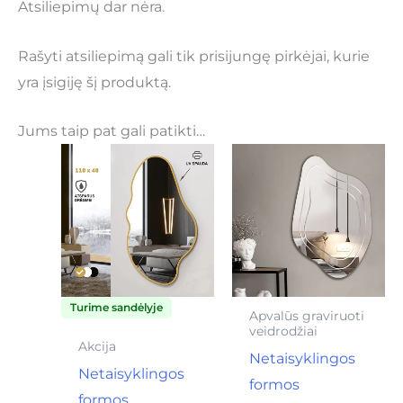
Atsiliepimų dar nėra.
Rašyti atsiliepimą gali tik prisijungę pirkėjai, kurie
yra įsigiję šį produktą.
Jums taip pat gali patikti…
Turime sandėlyje
Apvalūs graviruoti
veidrodžiai
Akcija
Netaisyklingos
Netaisyklingos
formos
formos