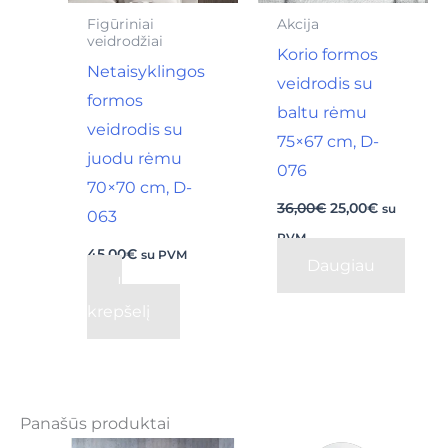
Figūriniai
Akcija
veidrodžiai
Korio formos
Netaisyklingos
veidrodis su
formos
baltu rėmu
veidrodis su
75×67 cm, D-
juodu rėmu
076
70×70 cm, D-
36,00
€
25,00
€
su
063
PVM
45,00
€
su PVM
Daugiau
Į
krepšelį
Panašūs produktai
Price