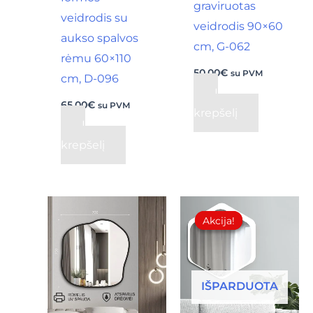
graviruotas
veidrodis su
veidrodis 90×60
aukso spalvos
cm, G-062
rėmu 60×110
50,00
€
su PVM
cm, D-096
Į
65,00
€
su PVM
krepšelį
Į
krepšelį
Original
Current
price
price
Akcija!
Akcija!
was:
is:
36,00€.
25,00€.
IŠPARDUOTA