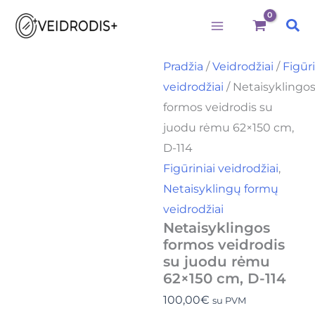
Būtini
Statistika
Rinkodara
Preferences
produkto
Pereiti
kiekis:
Pai
prie
Netaisyklingos
formos
turinio
veidrodis
Pradžia
/
Veidrodžiai
/
Figūri
su
veidrodžiai
/ Netaisyklingo
juodu
rėmu
formos veidrodis su
62x150
juodu rėmu 62×150 cm,
cm,
D-
D-114
114
Figūriniai veidrodžiai
,
Netaisyklingų formų
veidrodžiai
Netaisyklingos
formos veidrodis
su juodu rėmu
62×150 cm, D-114
100,00
€
su PVM