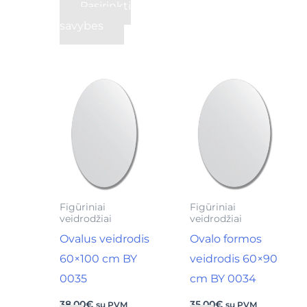
Pasirinkti
savybes
Figūriniai
Figūriniai
veidrodžiai
veidrodžiai
Ovalus veidrodis
Ovalo formos
60×100 cm BY
veidrodis 60×90
0035
cm BY 0034
38,00
€
35,00
€
su PVM
su PVM