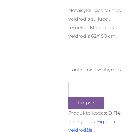
Netaisyklingos formos
veidrodis su juodu
rėmeliu. Modernūs
veidrodis 62×150 cm.
Išankstinis užsakymas
Į krepšelį
Produkto kodas:
D-114
Kategorijos:
Figūriniai
veidrodžiai
,