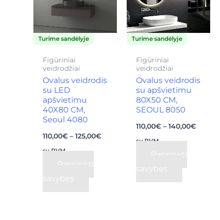
variants.
variants.
The
The
Turime sandėlyje
Turime sandėlyje
options
options
may
may
Figūriniai
Figūriniai
veidrodžiai
veidrodžiai
be
be
Ovalus veidrodis
Ovalus veidrodis
chosen
chosen
su LED
su apšvietimu
on
on
apšvietimu
80X50 CM,
40X80 CM,
SEOUL 8050
the
the
Seoul 4080
110,00
€
–
140,00
€
product
product
110,00
€
–
125,00
€
page
page
su PVM
su PVM
Pasirinkti
Pasirinkti
savybes
savybes