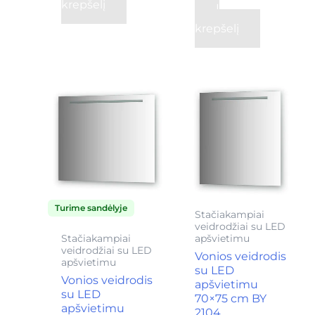
krepšelį
Į
krepšelį
Turime sandėlyje
Stačiakampiai
veidrodžiai su LED
Stačiakampiai
apšvietimu
veidrodžiai su LED
Vonios veidrodis
apšvietimu
su LED
Vonios veidrodis
apšvietimu
su LED
70×75 cm BY
apšvietimu
2104