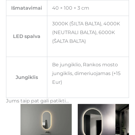
Išmatavimai
40 × 100 × 3 cm
3000K (ŠILTA BALTA), 4000K
(NEUTRALI BALTA), 6000K
LED spalva
(ŠALTA BALTA)
Be jungiklio, Rankos mosto
jungiklis, dimeriuojamas (+15
Jungiklis
Eur)
Jums taip pat gali patikti…
Price
Price
This
This
range:
range:
product
product
110,00€
110,00
through
throu
has
has
125,00€
140,00
multiple
multiple