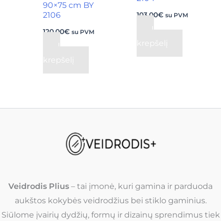
90×75 cm BY
2106
103,00
€
su PVM
Į
120,00
€
su PVM
krepšelį
Į
krepšelį
Veidrodis Plius
– tai įmonė, kuri gamina ir parduoda
aukštos kokybės veidrodžius bei stiklo gaminius.
Siūlome įvairių dydžių, formų ir dizainų sprendimus tiek