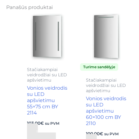
Panašūs produktai
Turime sandėlyje
Stačiakampiai
veidrodžiai su LED
apšvietimu
Stačiakampiai
veidrodžiai su LED
Vonios veidrodis
apšvietimu
su LED
Vonios veidrodis
apšvietimu
su LED
55×75 cm BY
apšvietimu
2114
60×100 cm BY
103,00
€
2110
su PVM
Į
100,00
€
su PVM