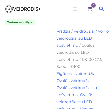
Būtini
Statistika
Rinkodara
Preferences
produkto
Pereiti
Price
kiekis:
Pai
prie
range:
Ovalus
veidrodis
turinio
120,00€
su
Turime sandėlyje
through
LED
Pradžia
/
Veidrodžiai
/
Vonio
apšvietimu
135,00€
40X100
veidrodžiai su LED
CM,
apšvietimu
/ Ovalus
Seoul
40100
veidrodis su LED
apšvietimu 40X100 CM,
Seoul 40100
Figūriniai veidrodžiai
,
Ovalūs veidrodžiai
,
Ovalūs veidrodžiai su
apšvietimu
,
Ovalūs
veidrodžiai su LED
apšvietimu
,
Vonios