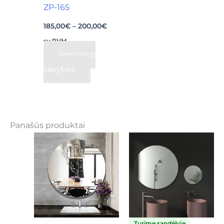
page
ZP-165
185,00
€
–
200,00
€
su PVM
Pasirinkti
savybes
Panašūs produktai
Turime sandėlyje