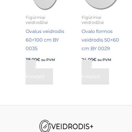
Figūriniai
Figūriniai
veidrodžiai
veidrodžiai
Ovalus veidrodis
Ovalo formos
60×100 cm BY
veidrodis 50×60
0035
cm BY 0029
38,00
€
24,00
€
su PVM
su PVM
Į
Į
krepšelį
krepšelį