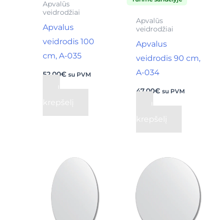
Apvalūs
veidrodžiai
Apvalūs
Apvalus
veidrodžiai
veidrodis 100
Apvalus
cm, A-035
veidrodis 90 cm,
A-034
52,00
€
su PVM
Į
47,00
€
su PVM
krepšelį
Į
krepšelį