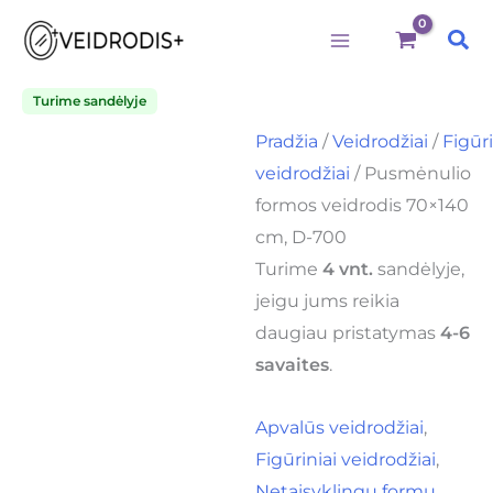
Būtini
Statistika
Rinkodara
Preferences
produkto
Pereiti
kiekis:
Pai
prie
Pusmėnulio
formos
turinio
veidrodis
Turime sandėlyje
70x140
Pradžia
/
Veidrodžiai
/
Figūri
cm,
D-
veidrodžiai
/ Pusmėnulio
700
formos veidrodis 70×140
cm, D-700
Turime
4 vnt.
sandėlyje,
jeigu jums reikia
daugiau pristatymas
4-6
savaites
.
Apvalūs veidrodžiai
,
Figūriniai veidrodžiai
,
Netaisyklingų formų