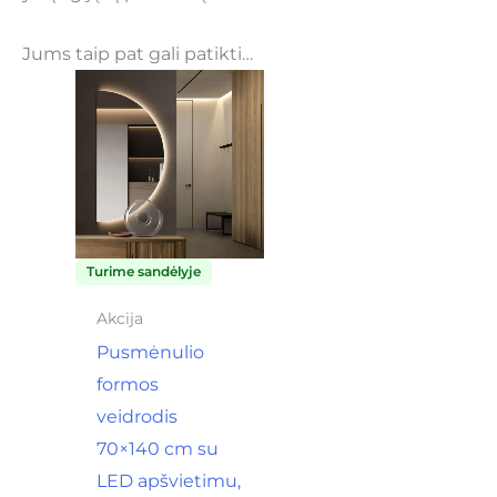
Jums taip pat gali patikti…
Price
This
range:
product
185,00€
through
has
200,00€
multiple
variants.
The
Turime sandėlyje
options
may
Akcija
be
Pusmėnulio
chosen
formos
on
veidrodis
the
70×140 cm su
product
LED apšvietimu,