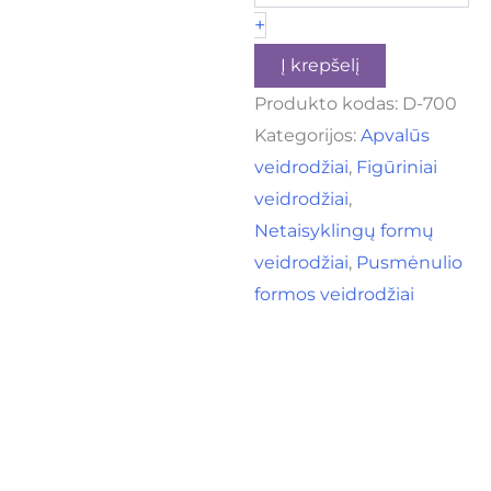
+
Į krepšelį
Produkto kodas:
D-700
Kategorijos:
Apvalūs
veidrodžiai
,
Figūriniai
veidrodžiai
,
Netaisyklingų formų
veidrodžiai
,
Pusmėnulio
formos veidrodžiai