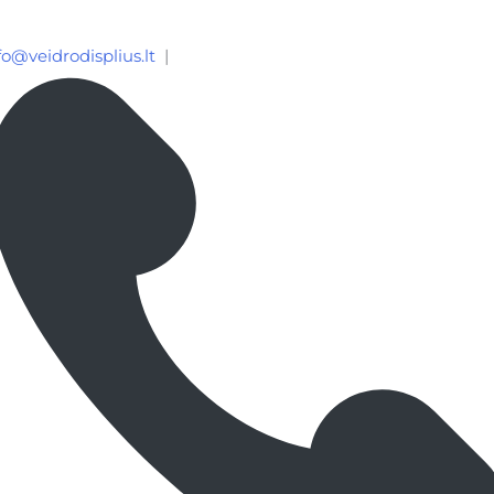
fo@veidrodisplius.lt
|