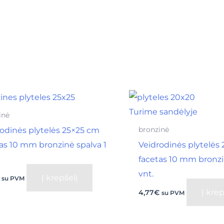
Turime sandėlyje
inė
odinės plytelės 25×25 cm
bronzinė
as 10 mm bronzinė spalva 1
Veidrodinės plytelės
facetas 10 mm bronzi
vnt.
Į krepšelį
su PVM
Į krep
4,77
€
su PVM