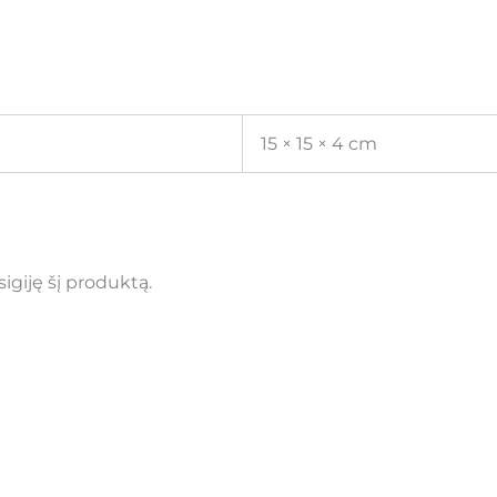
15 × 15 × 4 cm
įsigiję šį produktą.