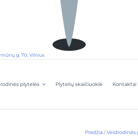
rmūnų g. 70, Vilnius
rodinės plytelės
Plytelių skaičiuoklė
Kontaktai
Pradžia
/
Veidrodinės 