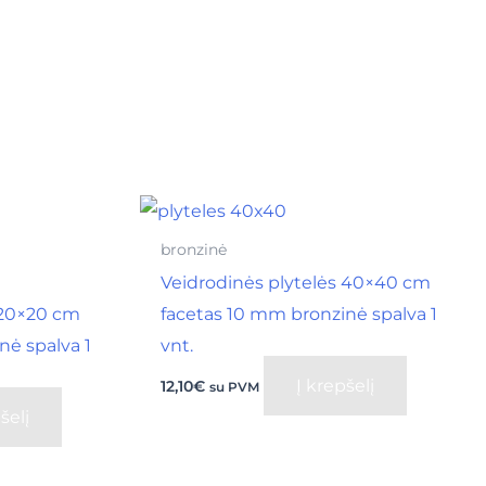
bronzinė
Veidrodinės plytelės 40×40 cm
 20×20 cm
facetas 10 mm bronzinė spalva 1
nė spalva 1
vnt.
Į krepšelį
12,10
€
su PVM
šelį