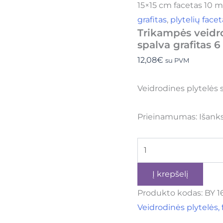
15×15 cm facetas 10 m
grafitas
,
plytelių fac
Trikampės veidr
spalva grafitas 6
12,08
€
su PVM
Veidrodines plytelės
Prieinamumas:
Išank
Į krepšelį
Produkto kodas:
BY 1
Veidrodinės plytelės,