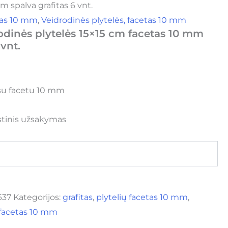
m spalva grafitas 6 vnt.
etas 10 mm
,
Veidrodinės plytelės, facetas 10 mm
odinės plytelės 15×15 cm facetas 10 mm
 vnt.
 su facetu 10 mm
stinis užsakymas
637
Kategorijos:
grafitas
,
plytelių facetas 10 mm
,
 facetas 10 mm