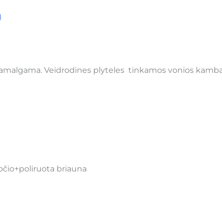
)
 amalgama. Veidrodines plyteles tinkamos vonios kambari
očio+poliruota briauna