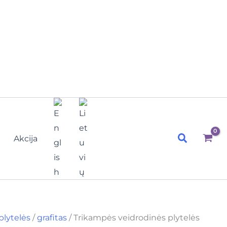
Paieška
Akcija
plytelės
/
grafitas
/ Trikampės veidrodinės plytelės