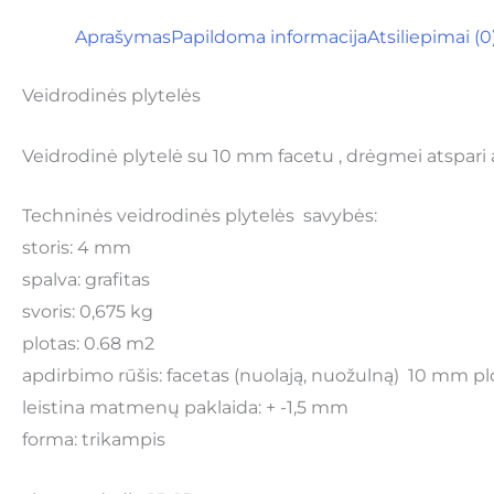
Aprašymas
Papildoma informacija
Atsiliepimai (0
Veidrodinės plytelės
Veidrodinė plytelė su 10 mm facetu , drėgmei atspari
Techninės veidrodinės plytelės savybės:
storis: 4 mm
spalva: grafitas
svoris: 0,675 kg
plotas: 0.68 m2
apdirbimo rūšis: facetas (nuolają, nuožulną) 10 mm pl
leistina matmenų paklaida: + -1,5 mm
forma: trikampis