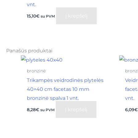
vnt.
Į krepšelį
15,10
€
su PVM
Panašūs produktai
bronzinė
bronz
Trikampės veidrodinės plytelės
Veidr
40×40 cm facetas 10 mm
facet
bronzinė spalva 1 vnt.
vnt.
Į krepšelį
8,28
€
6,09
€
su PVM