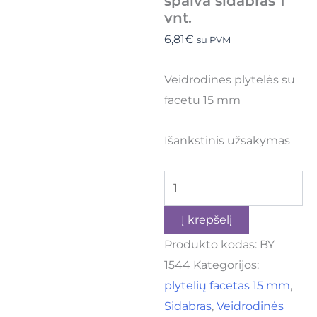
spalva sidabras 1
vnt.
6,81
€
su PVM
Veidrodines plytelės su
facetu 15 mm
Išankstinis užsakymas
Į krepšelį
Produkto kodas:
BY
1544
Kategorijos:
plytelių facetas 15 mm
,
Sidabras
,
Veidrodinės