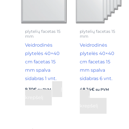
plytelių facetas 15
plytelių facetas 15
mm
mm
Veidrodinės
Veidrodinės
plytelės 40×40
plytelės 40×40
cm facetas 15
cm facetas 15
mm spalva
mm spalva
sidabras 1 vnt.
sidabras 6 vnt.
Į
9,30
€
48,24
€
su PVM
su PVM
krepšelį
Į
krepšelį