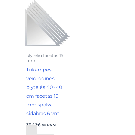
plytelių facetas 15
mm
Trikampės
veidrodinės
plytelės 40×40
cm facetas 15
mm spalva
sidabras 6 vnt.
33,42
€
su PVM
Į