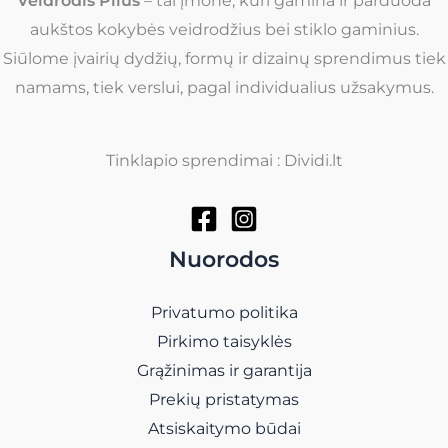
Veidrodis Plius
– tai įmonė, kuri gamina ir parduoda
aukštos kokybės veidrodžius bei stiklo gaminius.
Siūlome įvairių dydžių, formų ir dizainų sprendimus tiek
namams, tiek verslui, pagal individualius užsakymus.
Tinklapio sprendimai : Dividi.lt
Nuorodos
Privatumo politika
Pirkimo taisyklės
Grąžinimas ir garantija
Prekių pristatymas
Atsiskaitymo būdai