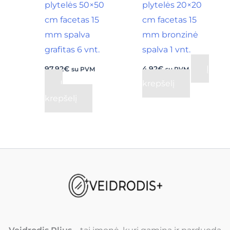
plytelės 50×50
plytelės 20×20
cm facetas 15
cm facetas 15
mm spalva
mm bronzinė
grafitas 6 vnt.
spalva 1 vnt.
Į
97,92
€
4,92
€
su PVM
su PVM
Į
krepšelį
krepšelį