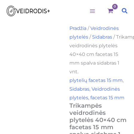
Būtini
Statistika
Rinkodara
Preferences
produkto
Pereiti
kiekis:
Pai
prie
Trikampės
veidrodinės
turinio
plytelės
Pradžia
/
Veidrodinės
40x40
plytelės
/
Sidabras
/ Trikam
cm
facetas
veidrodinės plytelės
15
40×40 cm facetas 15
mm
spalva
mm spalva sidabras 1
sidabras
vnt.
1
plytelių facetas 15 mm
,
vnt.
Sidabras
,
Veidrodinės
plytelės, facetas 15 mm
Trikampės
veidrodinės
plytelės 40×40 cm
facetas 15 mm