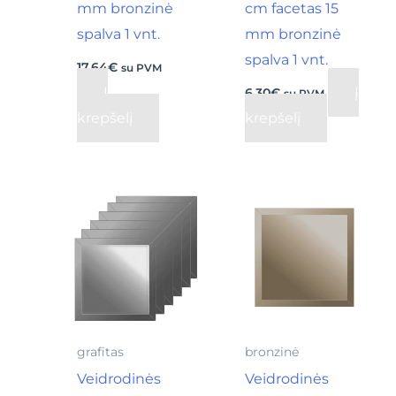
mm bronzinė
cm facetas 15
spalva 1 vnt.
mm bronzinė
spalva 1 vnt.
17,64
€
su PVM
Į
Į
6,30
€
su PVM
krepšelį
krepšelį
grafitas
bronzinė
Veidrodinės
Veidrodinės