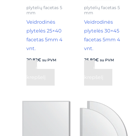
plytelių facetas 5
plytelių facetas 5
mm
mm
Veidrodinės
Veidrodinės
plytelės 25×40
plytelės 30×45
facetas 5mm 4
facetas 5mm 4
vnt.
vnt.
20,82
€
25,80
€
su PVM
su PVM
Į
Į
krepšelį
krepšelį