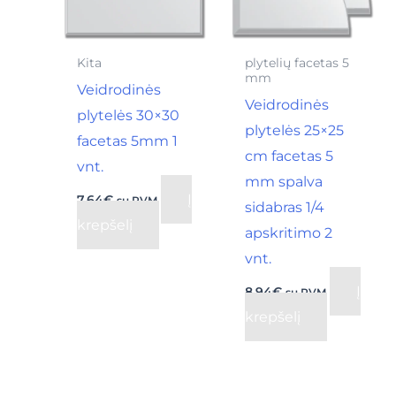
Kita
plytelių facetas 5
mm
Veidrodinės
Veidrodinės
plytelės 30×30
plytelės 25×25
facetas 5mm 1
cm facetas 5
vnt.
mm spalva
Į
7,64
€
su PVM
sidabras 1/4
krepšelį
apskritimo 2
vnt.
Į
8,94
€
su PVM
krepšelį