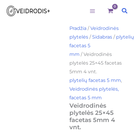
produkto
Pereiti
kiekis:
Pai
prie
Veidrodinės
plytelės
turinio
25x45
Pradžia
/
Veidrodinės
facetas
plytelės
/
Sidabras
/
plyteli
5mm
4
facetas 5
vnt.
mm
/ Veidrodinės
plytelės 25×45 facetas
5mm 4 vnt.
plytelių facetas 5 mm
,
Veidrodinės plytelės,
facetas 5 mm
Veidrodinės
plytelės 25×45
facetas 5mm 4
vnt.