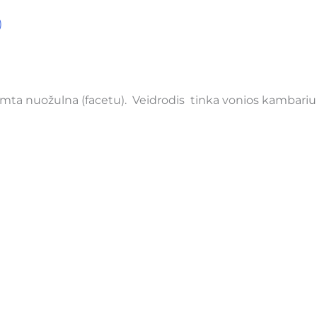
)
mta nuožulna (facetu). Veidrodis tinka vonios kambariui