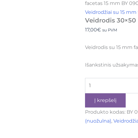
facetas 15 mm BY 09
Veidrodžiai su 15 mm
Veidrodis 30×50
17,00
€
su PVM
Veidrodis su 15 mm f
Išankstinis užsakyma
Į krepšelį
Produkto kodas:
BY 
(nuožulna)
,
Veidrodžia