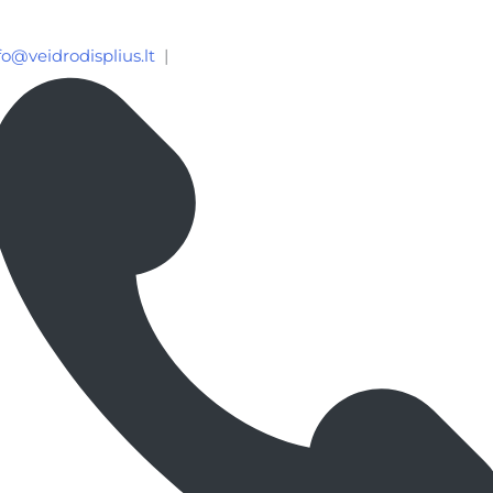
fo@veidrodisplius.lt
|