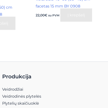
facetas 15 mm BY 0908
50) cm
18
Į krepšelį
22,00
€
su PVM
pšelį
Produkcija
Veidrodžiai
Veidrodinės plytelės
Plytelių skaičiuoklė