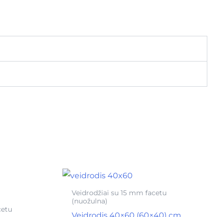
Veidrodžiai su 15 mm facetu
(nuožulna)
cetu
Veidrodis 40×60 (60×40) cm