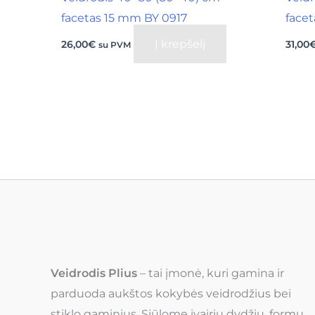
facetas 15 mm BY 0917
face
Į krepšelį
26,00
€
31,00
su PVM
Veidrodis Plius
– tai įmonė, kuri gamina ir
parduoda aukštos kokybės veidrodžius bei
stiklo gaminius. Siūlome įvairių dydžių, formų