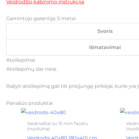
Veidrodžio kabinimo instrukcija
Gamintojo garantija: 5 metai
Svoris
Išmatavimai
Atsiliepimai
Atsiliepimų dar nėra.
Rašyti atsiliepimą gali tik prisijungę pirkėjai, kurie yra 
Panašūs produktai
Veidrodžiai su 15 mm facetu
Veidr
(nuožulna)
(nuož
Veidrodis 40×80 (80×40) cm
Veid