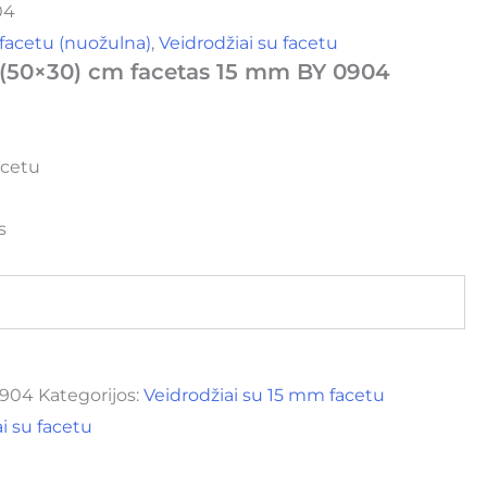
04
 facetu (nuožulna)
,
Veidrodžiai su facetu
 (50×30) cm facetas 15 mm BY 0904
acetu
s
0904
Kategorijos:
Veidrodžiai su 15 mm facetu
i su facetu