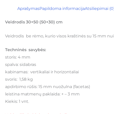
Aprašymas
Papildoma informacija
Atsiliepimai (0
Veidrodis 30×50 (50×30) cm
Veidrodis be rėmo, kurio visos kraštinės su 15 mm nui
Techninės savybės:
storis: 4 mm
spalva: sidabras
kabinamas: vertikaliai ir horizontaliai
svoris: 1,58 kg
apdirbimo rūšis: 15 mm nuožulna (facetas)
leistina matmenų paklaida: + – 3 mm
Kiekis: 1 vnt.