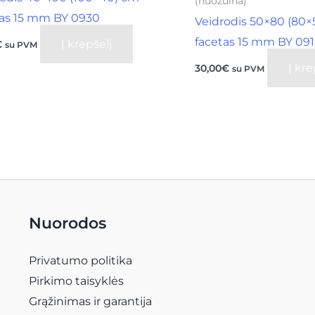
(nuožulna)
tas 15 mm BY 0930
Veidrodis 50×80 (80×
facetas 15 mm BY 09
Į krepšelį
€
su PVM
Į kre
30,00
€
su PVM
Nuorodos
Privatumo politika
Pirkimo taisyklės
Grąžinimas ir garantija