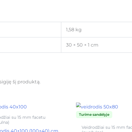
1,58 kg
30 × 50 × 1 cm
įsigiję šį produktą.
Turime sandėlyje
odžiai su 15 mm facetu
ulna)
Veidrodžiai su 15 mm fa
rodis 40×100 (100×40) cm