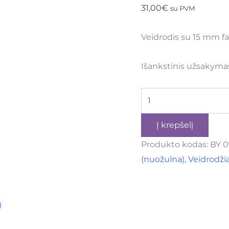
31,00
€
su PVM
Veidrodis su 15 mm f
Išankstinis užsakyma
Į krepšelį
Produkto kodas:
BY 
(nuožulna)
,
Veidrodžia
)