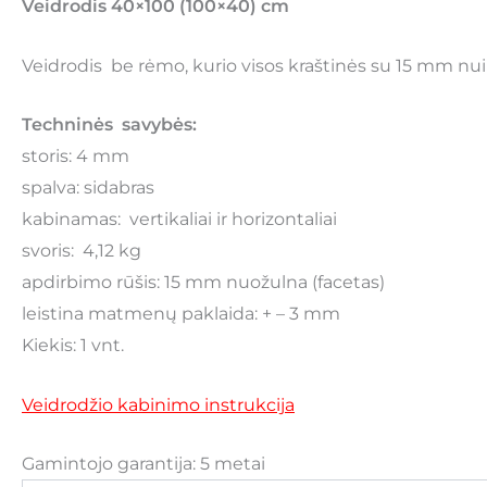
Veidrodis 40×100 (100×40) cm
Veidrodis be rėmo, kurio visos kraštinės su 15 mm nui
Techninės savybės:
storis: 4 mm
spalva: sidabras
kabinamas: vertikaliai ir horizontaliai
svoris: 4,12 kg
apdirbimo rūšis: 15 mm nuožulna (facetas)
leistina matmenų paklaida: + – 3 mm
Kiekis: 1 vnt.
Veidrodžio kabinimo instrukcija
Gamintojo garantija: 5 metai