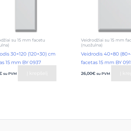
odžiai su 15 mm facetu
Veidrodžiai su 15 mm fa
ulna)
(nuožulna)
odis 30×120 (120×30) cm
Veidrodis 40×80 (80
tas 15 mm BY 0937
facetas 15 mm BY 091
Į krepšelį
Į kre
€
26,00
€
su PVM
su PVM