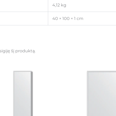
4,12 kg
40 × 100 × 1 cm
įsigiję šį produktą.