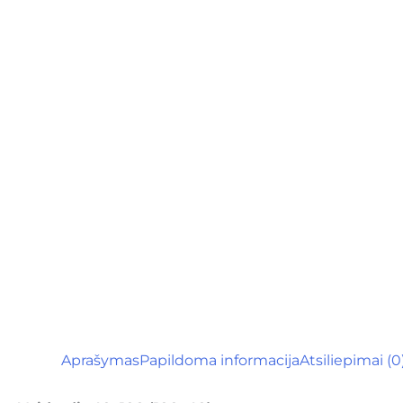
Aprašymas
Papildoma informacija
Atsiliepimai (0