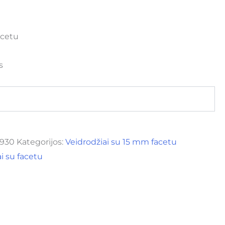
acetu
s
0930
Kategorijos:
Veidrodžiai su 15 mm facetu
i su facetu