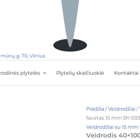
rmūnų g. 70, Vilnius
rodinės plytelės
Plytelių skaičiuoklė
Kontaktai
Pradžia
/
Veidrodžiai
/
facetas 15 mm BY 09
Veidrodžiai su 15 mm
Veidrodis 40×10