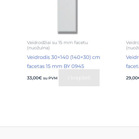
Veidrodžiai su 15 mm facetu
Veidr
(nuožulna)
(nuož
Veidrodis 30×140 (140×30) cm
Veidr
facetas 15 mm BY 0945
face
Į krepšelį
33,00
€
29,00
su PVM