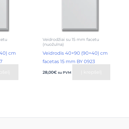
cetu
Veidrodžiai su 15 mm facetu
(nuožulna)
×40) cm
Veidrodis 40×90 (90×40) cm
7
facetas 15 mm BY 0923
pšelį
Į krepšelį
28,00
€
su PVM