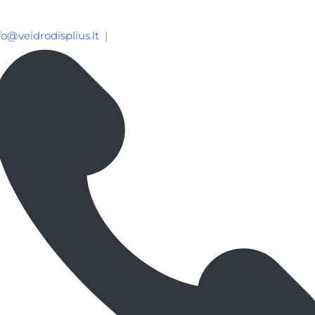
fo@veidrodisplius.lt
|