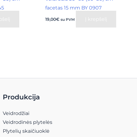
45
facetas 15 mm BY 0907
pšelį
Į krepšelį
19,00
€
su PVM
Produkcija
Veidrodžiai
Veidrodinės plytelės
Plytelių skaičiuoklė