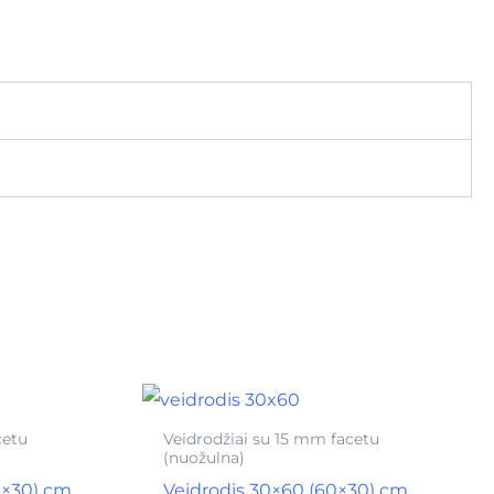
cetu
Veidrodžiai su 15 mm facetu
(nuožulna)
0×30) cm
Veidrodis 30×60 (60×30) cm