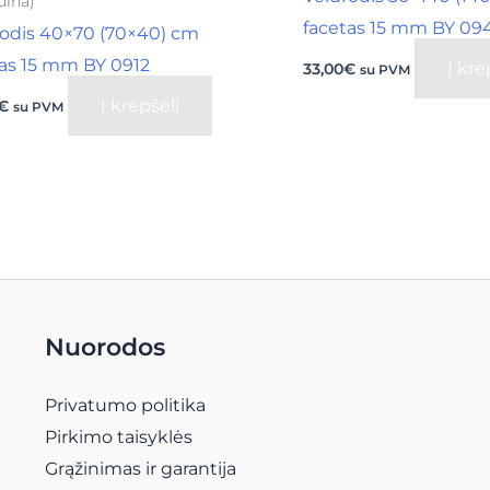
ulna)
facetas 15 mm BY 09
rodis 40×70 (70×40) cm
tas 15 mm BY 0912
Į kre
33,00
€
su PVM
Į krepšelį
€
su PVM
Nuorodos
Privatumo politika
Pirkimo taisyklės
Grąžinimas ir garantija