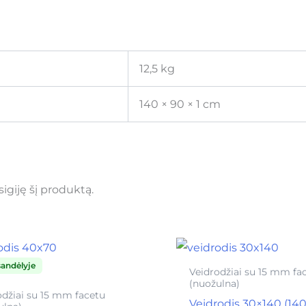
12,5 kg
140 × 90 × 1 cm
įsigiję šį produktą.
sandėlyje
Veidrodžiai su 15 mm fa
(nuožulna)
odžiai su 15 mm facetu
Veidrodis 30×140 (14