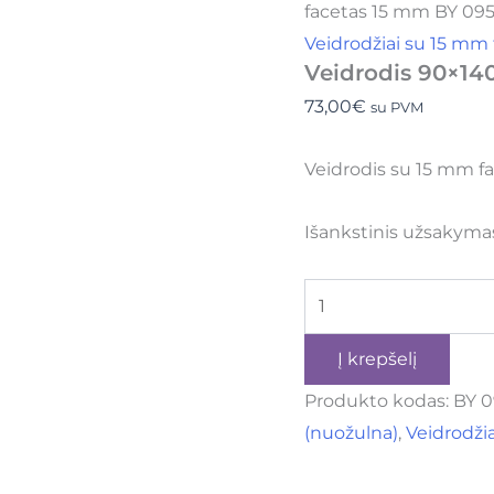
facetas 15 mm BY 095
Veidrodžiai su 15 mm
Veidrodis 90×14
73,00
€
su PVM
Veidrodis su 15 mm f
Išankstinis užsakyma
Į krepšelį
Produkto kodas:
BY 0
(nuožulna)
,
Veidrodžia