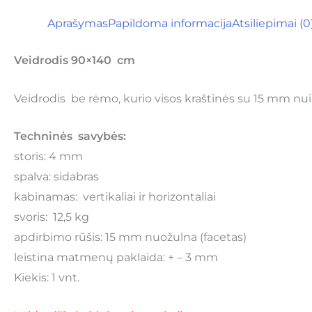
Aprašymas
Papildoma informacija
Atsiliepimai (0
Veidrodis 90×140 cm
Veidrodis be rėmo, kurio visos kraštinės su 15 mm nui
Techninės savybės:
storis: 4 mm
spalva: sidabras
kabinamas: vertikaliai ir horizontaliai
svoris: 12,5 kg
apdirbimo rūšis: 15 mm nuožulna (facetas)
leistina matmenų paklaida: + – 3 mm
Kiekis: 1 vnt.