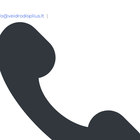
fo@veidrodisplius.lt
|