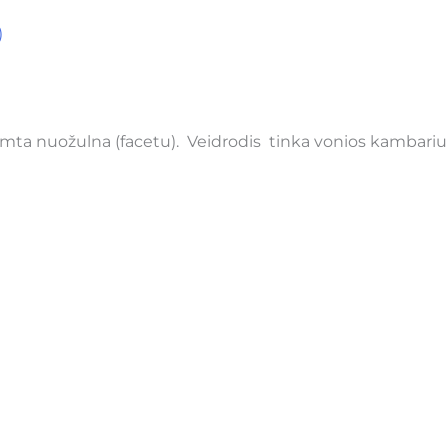
)
mta nuožulna (facetu). Veidrodis tinka vonios kambariui