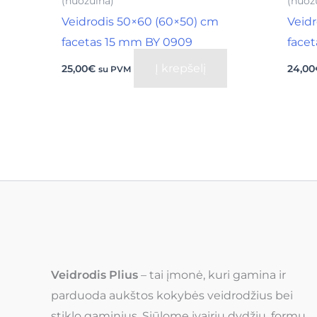
(nuožulna)
(nuož
Veidrodis 50×60 (60×50) cm
Veid
facetas 15 mm BY 0909
face
Į krepšelį
25,00
€
24,00
su PVM
Veidrodis Plius
– tai įmonė, kuri gamina ir
parduoda aukštos kokybės veidrodžius bei
stiklo gaminius. Siūlome įvairių dydžių, formų