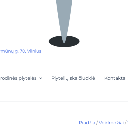
rmūnų g. 70, Vilnius
rodinės plytelės
Plytelių skaičiuoklė
Kontaktai
Pradžia
/
Veidrodžiai
/