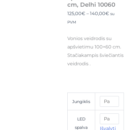
cm, Delhi 10060
125,00
€
–
140,00
€
su
PVM
Vonios veidrodis su
apšvietimu 100×60 cm.
Stačiakampis šviečiantis
veidrodis .
Jungiklis
LED
spalva
Išvalyti