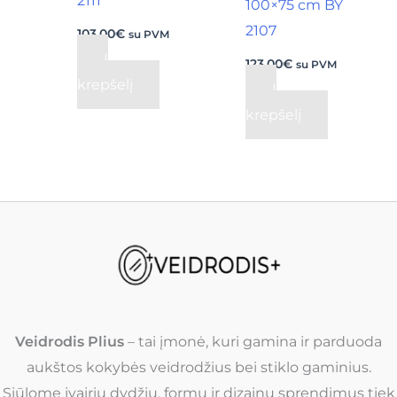
2111
100×75 cm BY
2107
103,00
€
su PVM
Į
123,00
€
su PVM
krepšelį
Į
krepšelį
Veidrodis Plius
– tai įmonė, kuri gamina ir parduoda
aukštos kokybės veidrodžius bei stiklo gaminius.
Siūlome įvairių dydžių, formų ir dizainų sprendimus tiek