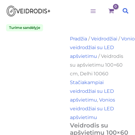
produkto
Pereiti
Price
kiekis:
Pai
prie
range:
Veidrodis
su
turinio
125,00€
apšvietimu
Turime sandėlyje
through
100x60
Pradžia
/
Veidrodžiai
/
Vonio
cm,
140,00€
Delhi
veidrodžiai su LED
10060
apšvietimu
/ Veidrodis
su apšvietimu 100×60
cm, Delhi 10060
Stačiakampiai
veidrodžiai su LED
apšvietimu
,
Vonios
veidrodžiai su LED
apšvietimu
Veidrodis su
apšvietimu 100×60