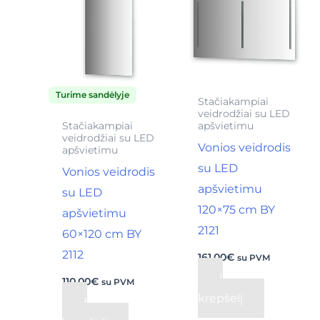
Turime sandėlyje
Stačiakampiai
veidrodžiai su LED
Stačiakampiai
apšvietimu
veidrodžiai su LED
Vonios veidrodis
apšvietimu
su LED
Vonios veidrodis
apšvietimu
su LED
120×75 cm BY
apšvietimu
2121
60×120 cm BY
2112
161,00
€
su PVM
Į
110,00
€
su PVM
krepšelį
Į