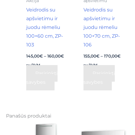
Akcija
apšvietimu
be
be
Veidrodis su
Veidrodis su
chosen
chosen
apšvietimu ir
apšvietimu ir
on
on
juodu rėmeliu
juodu rėmeliu
the
the
100×60 cm, ZP-
100×70 cm, ZP-
product
product
103
106
page
page
145,00
€
–
160,00
€
155,00
€
–
170,00
€
su PVM
su PVM
Pasirinkti
Pasirinkti
savybes
savybes
Panašūs produktai