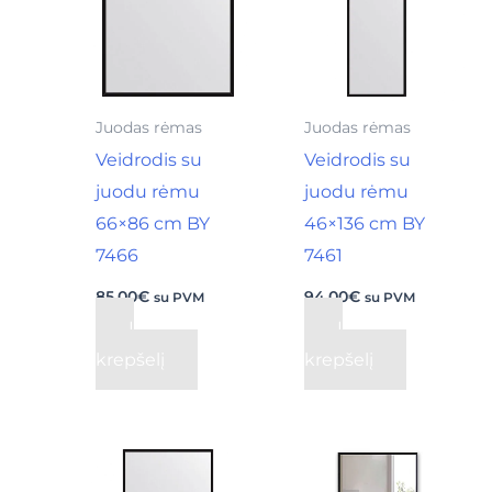
Juodas rėmas
Juodas rėmas
Veidrodis su
Veidrodis su
juodu rėmu
juodu rėmu
66×86 cm BY
46×136 cm BY
7466
7461
85,00
€
94,00
€
su PVM
su PVM
Į
Į
krepšelį
krepšelį