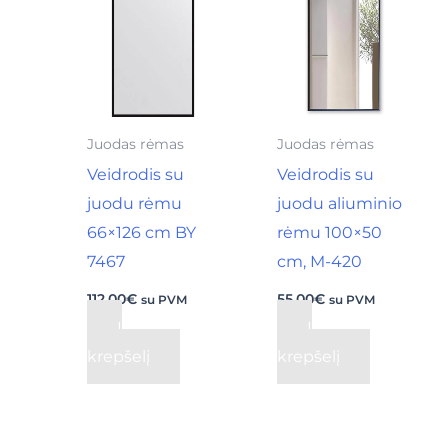
Juodas rėmas
Juodas rėmas
Veidrodis su
Veidrodis su
juodu rėmu
juodu aliuminio
66×126 cm BY
rėmu 100×50
7467
cm, M-420
112,00
€
55,00
€
su PVM
su PVM
Į
Į
krepšelį
krepšelį