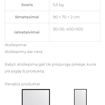
Svoris
5,5 kg
Išmatavimai
90 × 70 × 2 cm
30×30, 400×500
ismataivimai
Atsiliepimai
Atsiliepimų dar nėra.
Rašyti atsiliepimą gali tik prisijungę pirkėjai, kurie
yra įsigiję šį produktą.
Panašūs produktai