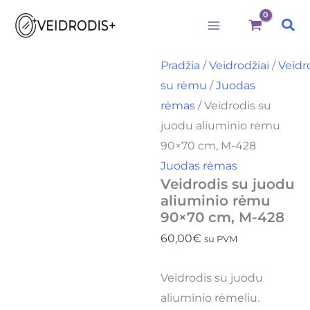
Būtini
Statistika
Rinkodara
Preferences
produkto
Pereiti
kiekis:
Pai
prie
Veidrodis
su
turinio
juodu
Pradžia
/
Veidrodžiai
/
Veidr
aliuminio
su rėmu
/
Juodas
rėmu
90x70
rėmas
/ Veidrodis su
cm,
juodu aliuminio rėmu
M-
428
90×70 cm, M-428
Juodas rėmas
Veidrodis su juodu
aliuminio rėmu
90×70 cm, M-428
60,00
€
su PVM
Veidrodis su juodu
aliuminio rėmeliu.