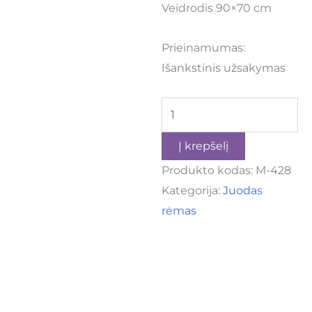
Veidrodis 90×70 cm
Prieinamumas:
Išankstinis užsakymas
Į krepšelį
Produkto kodas:
M-428
Kategorija:
Juodas
rėmas