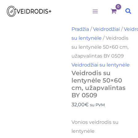
produkto
Pereiti
kiekis:
Pai
prie
Veidrodis
su
turinio
lentynėle
Pradžia
/
Veidrodžiai
/
Veidr
50x60
su lentynėle
/ Veidrodis
cm,
užapvalintas
su lentynėle 50×60 cm,
BY
užapvalintas BY 0509
0509
Veidrodžiai su lentynėle
Veidrodis su
lentynėle 50×60
cm, užapvalintas
BY 0509
32,00
€
su PVM
Vonios veidrodis su
lentynėle