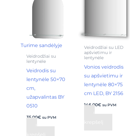
Turime sandėlyje
Veidrodžiai su LED
apšvietimu ir
Veidrodžiai su
lentynėle
lentynėle
Vonios veidrodis
Veidrodis su
su apšvietimu ir
lentynėle 50×70
lentynėle 80×75
cm,
cm LED, BY 2156
užapvalintas BY
146,00
€
0510
su PVM
Į
35,00
€
su PVM
krepšelį
Į
krepšelį