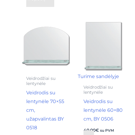
Turime sandėlyje
Veidrodžiai su
lentynėle
Veidrodžiai su
Veidrodis su
lentynėle
lentynėle 70×55
Veidrodis su
cm,
lentynėle 60×80
užapvalintas BY
cm, BY 0506
0518
40,00
€
su PVM