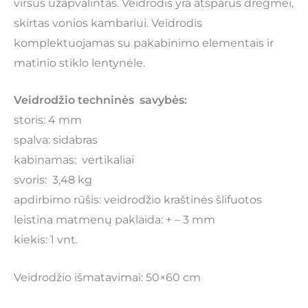
viršus užapvalintas. Veidrodis yra atsparus drėgmei,
skirtas vonios kambariui. Veidrodis
komplektuojamas su pakabinimo elementais ir
matinio stiklo lentynėle.
Veidrodžio techninės savybės:
storis: 4 mm
spalva: sidabras
kabinamas: vertikaliai
svoris: 3,48 kg
apdirbimo rūšis: veidrodžio kraštinės šlifuotos
leistina matmenų paklaida: + – 3 mm
kiekis: 1 vnt.
Veidrodžio išmatavimai: 50×60 cm