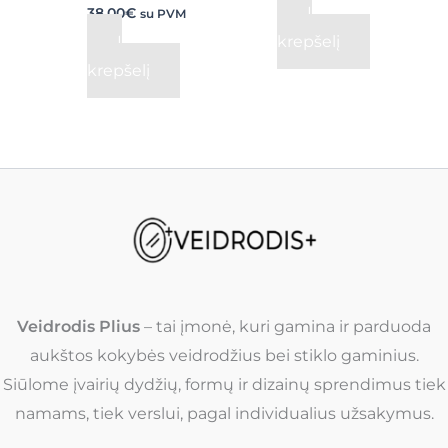
Į
38,00
€
su PVM
Į
krepšelį
krepšelį
Veidrodis Plius
– tai įmonė, kuri gamina ir parduoda
aukštos kokybės veidrodžius bei stiklo gaminius.
Siūlome įvairių dydžių, formų ir dizainų sprendimus tiek
namams, tiek verslui, pagal individualius užsakymus.