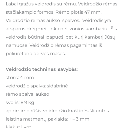
Labai gražus veidrodis su rėmu. Veidrodžio rėmas
stačiakampio formos. Rėmo plotis 47 mm.
Veidrodžio rėmas aukso spalvos. Veidrodis yra
atsparus drėgmei tinka net vonios kambariui. Šis
veidrodis būtinai papuoš, bet kurį kambarį Jūsų
namuose. Veidrodžio rėmas pagamintas iš
poliuretano dervos masės.
Veidrodžio techninės savybės:
storis: 4 mm
veidrodžio spalva: sidabrinė
rėmo spalva: aukso
svoris: 8,9 kg
apdirbimo rūšis: veidrodžio kraštinės šlifuotos
leistina matmenų paklaida: + – 3 mm
kiekis: 1 vnt.