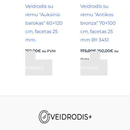
Veidrodis su
Veidrodis su
rėmu “Auksinis
rėmu “Antikos
barokas” 60×120
bronza” 70×100
cm, facetas 25
cm, facetas 25
mm.
mm BY 3451
150,00
€
175,00
€
160,00
€
su PVM
su
Į
Į
PVM
krepšelį
krepšelį