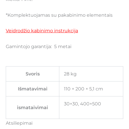
*Komplektuojamas su pakabinimo elementais
Veidrodžio kabinimo instrukcija
Gamintojo garantija: 5 metai
Svoris
28 kg
Išmatavimai
110 × 200 × 5,1 cm
30×30, 400×500
ismataivimai
Atsiliepimai