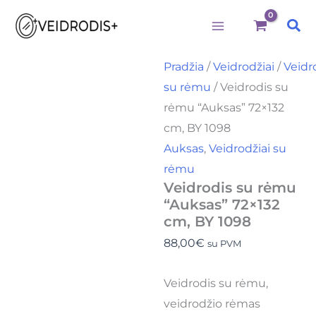
Būtini
Statistika
Rinkodara
Preferences
produkto
Pereiti
kiekis:
Pai
prie
Veidrodis
su
turinio
rėmu
Pradžia
/
Veidrodžiai
/
Veidr
"Auksas"
su rėmu
/ Veidrodis su
72x132
cm,
rėmu “Auksas” 72×132
BY
cm, BY 1098
1098
Auksas
,
Veidrodžiai su
rėmu
Veidrodis su rėmu
“Auksas” 72×132
cm, BY 1098
88,00
€
su PVM
Veidrodis su rėmu,
veidrodžio rėmas