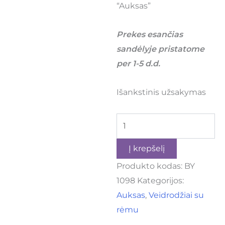
“Auksas”
Prekes esančias
sandėlyje pristatome
per 1-5 d.d.
Išankstinis užsakymas
Į krepšelį
Produkto kodas:
BY
1098
Kategorijos:
Auksas
,
Veidrodžiai su
rėmu