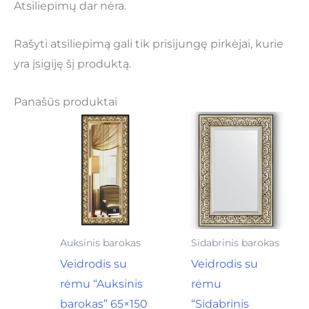
Atsiliepimų dar nėra.
Rašyti atsiliepimą gali tik prisijungę pirkėjai, kurie
yra įsigiję šį produktą.
Panašūs produktai
Auksinis barokas
Sidabrinis barokas
Veidrodis su
Veidrodis su
rėmu “Auksinis
rėmu
barokas” 65×150
“Sidabrinis