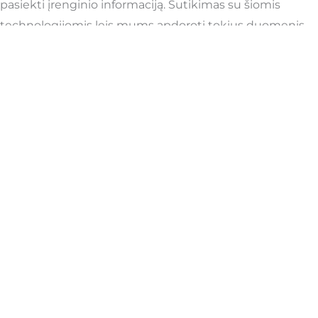
pasiekti įrenginio informaciją. Sutikimas su šiomis
technologijomis leis mums apdoroti tokius duomenis
kaip naršymo elgsena ar unikalūs ID šioje svetainėje.
Nesutikimas arba sutikimo atšaukimas gali neigiamai
paveikti tam tikras funkcijas.
Būtini
Visada aktyvus
Preferences
Statistika
Rinkodara
Tvarkyti parinktis
Tvarkyti paslaugas
Tvarkyti {vendor_count} pardavėjus