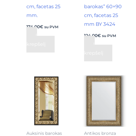
cm, facetas 25
barokas” 60×90
mm.
cm, facetas 25
mm BY 3424
174,00
€
su PVM
Į
124,00
€
su PVM
krepšelį
Į
krepšelį
Original
Current
price
price
was:
is:
175,00€.
160,00€.
Auksinis barokas
Antikos bronza