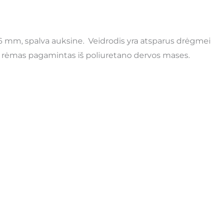
06 mm, spalva auksine. Veidrodis yra atsparus drėgmei
io rėmas pagamintas iš poliuretano dervos mases.