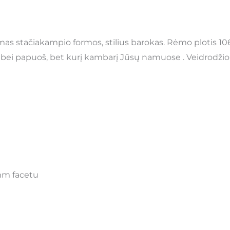
ėmas stačiakampio formos, stilius barokas. Rėmo plotis 1
ns bei papuoš, bet kurį kambarį Jūsų namuose . Veidrodž
 mm facetu