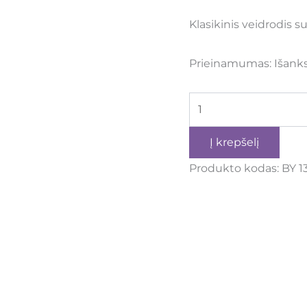
Klasikinis veidrodis 
Prieinamumas:
Išank
Į krepšelį
Produkto kodas:
BY 1