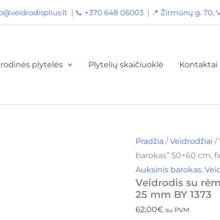
produkto
o@veidrodisplius.lt
| 📞
+370 648 06003
| 📍
Žirmūnų g. 70, V
kiekis:
Veidrodis
su
rėmu
"Auksinis
barokas"
rodinės plytelės
Plytelių skaičiuoklė
Kontaktai
50x60
cm,
facetas
25
mm
BY
1373
Pradžia
/
Veidrodžiai
/
barokas” 50×60 cm, f
Auksinis barokas
,
Vei
Veidrodis su rėm
25 mm BY 1373
62,00
€
su PVM