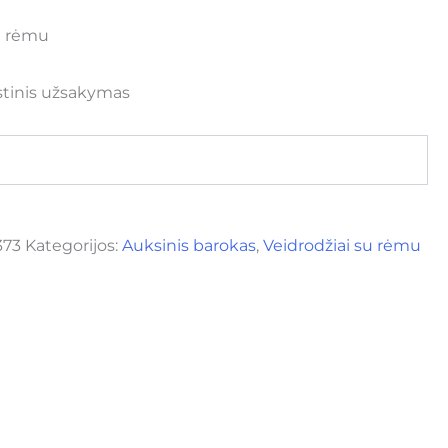
su rėmu
stinis užsakymas
373
Kategorijos:
Auksinis barokas
,
Veidrodžiai su rėmu