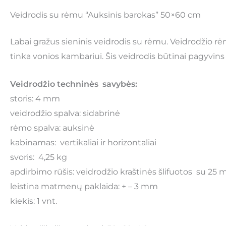
Veidrodis su rėmu “Auksinis barokas” 50×60 cm
Labai gražus sieninis veidrodis su rėmu. Veidrodžio r
tinka vonios kambariui. Šis veidrodis būtinai pagyvi
Veidrodžio techninės savybės:
storis: 4 mm
veidrodžio spalva: sidabrinė
rėmo spalva: auksinė
kabinamas: vertikaliai ir horizontaliai
svoris: 4,25 kg
apdirbimo rūšis: veidrodžio kraštinės šlifuotos su 25
leistina matmenų paklaida: + – 3 mm
kiekis: 1 vnt.