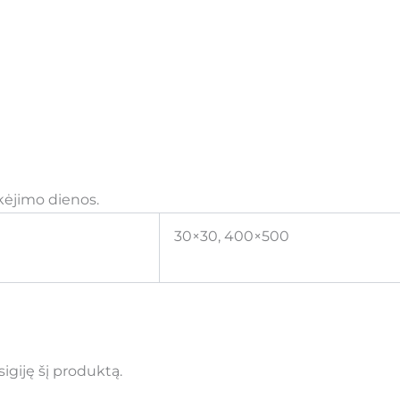
ėjimo dienos.
30×30, 400×500
įsigiję šį produktą.