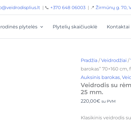
o@veidrodisplius.lt
| 📞
+370 648 06003
| 📍
Žirmūnų g. 70, V
rodinės plytelės
Plytelių skaičiuoklė
Kontaktai
Pradžia
/
Veidrodžiai
/
barokas” 70×160 cm, 
Auksinis barokas
,
Vei
Veidrodis su rėm
25 mm.
220,00
€
su PVM
Klasikinis veidrodis 