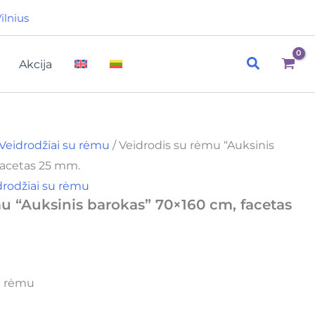
ilnius
Paieška
Akcija
Veidrodžiai su rėmu
/ Veidrodis su rėmu “Auksinis
facetas 25 mm.
drodžiai su rėmu
u “Auksinis barokas” 70×160 cm, facetas
su rėmu