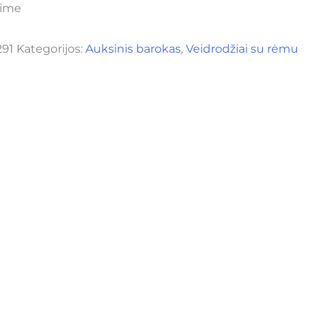
rime
291
Kategorijos:
Auksinis barokas
,
Veidrodžiai su rėmu