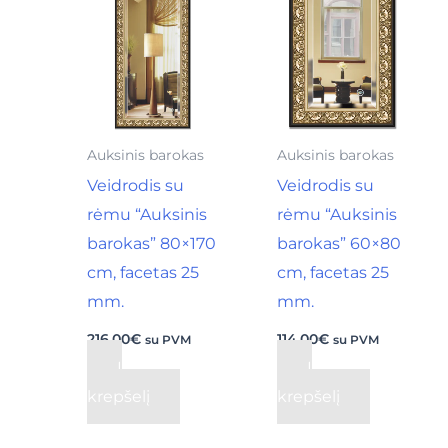
Auksinis barokas
Auksinis barokas
Veidrodis su
Veidrodis su
rėmu “Auksinis
rėmu “Auksinis
barokas” 80×170
barokas” 60×80
cm, facetas 25
cm, facetas 25
mm.
mm.
216,00
€
114,00
€
su PVM
su PVM
Į
Į
krepšelį
krepšelį