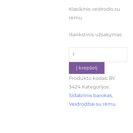
Klasikinis veidrodis su
rėmu.
Išankstinis užsakymas
Į krepšelį
Produkto kodas:
BY
3424
Kategorijos:
Sidabrinis barokas
,
Veidrodžiai su rėmu