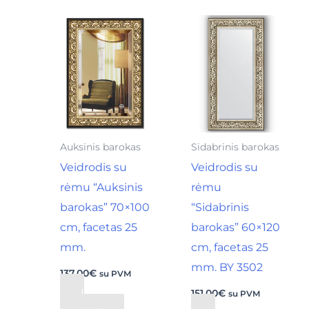
Auksinis barokas
Sidabrinis barokas
Veidrodis su
Veidrodis su
rėmu “Auksinis
rėmu
barokas” 70×100
“Sidabrinis
cm, facetas 25
barokas” 60×120
mm.
cm, facetas 25
mm. BY 3502
137,00
€
su PVM
Į
151,00
€
su PVM