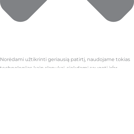
Norėdami užtikrinti geriausią patirtį, naudojame tokias
technologijas kaip slapukai, siekdami saugoti ir/ar
pasiekti įrenginio informaciją. Sutikimas su šiomis
technologijomis leis mums apdoroti tokius duomenis
kaip naršymo elgsena ar unikalūs ID šioje svetainėje.
Nesutikimas arba sutikimo atšaukimas gali neigiamai
paveikti tam tikras funkcijas.
Būtini
Visada aktyvus