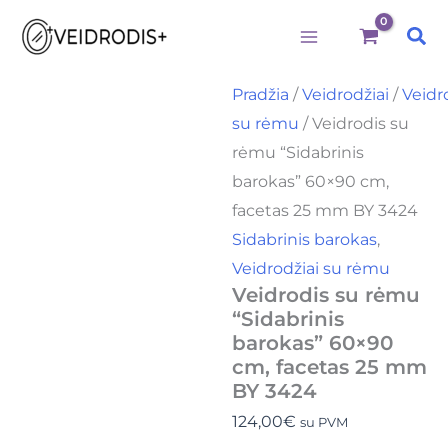
Būtini
Statistika
Rinkodara
Preferences
produkto
Pereiti
kiekis:
Pai
prie
Veidrodis
su
turinio
rėmu
Pradžia
/
Veidrodžiai
/
Veidr
"Sidabrinis
su rėmu
/ Veidrodis su
barokas"
60x90
rėmu “Sidabrinis
cm,
barokas” 60×90 cm,
facetas
25
facetas 25 mm BY 3424
mm
Sidabrinis barokas
,
BY
Veidrodžiai su rėmu
3424
Veidrodis su rėmu
“Sidabrinis
barokas” 60×90
cm, facetas 25 mm
BY 3424
124,00
€
su PVM