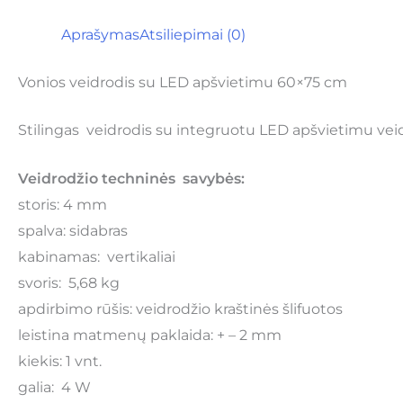
Aprašymas
Atsiliepimai (0)
Vonios veidrodis su LED apšvietimu 60×75 cm
Stilingas veidrodis su integruotu LED apšvietimu veid
Veidrodžio techninės savybės:
storis: 4 mm
spalva: sidabras
kabinamas: vertikaliai
svoris: 5,68 kg
apdirbimo rūšis: veidrodžio kraštinės šlifuotos
leistina matmenų paklaida: + – 2 mm
kiekis: 1 vnt.
galia: 4 W