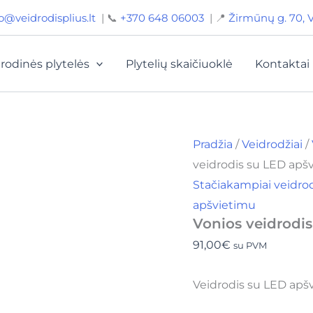
produkto
o@veidrodisplius.lt
| 📞
+370 648 06003
| 📍
Žirmūnų g. 70, V
kiekis:
Vonios
veidrodis
su
rodinės plytelės
Plytelių skaičiuoklė
Kontaktai
LED
apšvietimu
60x75
cm
BY
Pradžia
/
Veidrodžiai
/
2103
veidrodis su LED apš
Stačiakampiai veidro
apšvietimu
Vonios veidrodi
91,00
€
su PVM
Veidrodis su LED apš