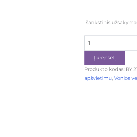
Išankstinis užsakyma
Į krepšelį
Produkto kodas:
BY 2
apšvietimu
,
Vonios ve