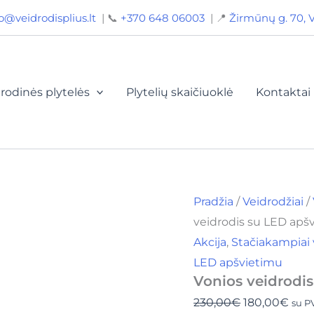
produkto
Original
Curr
o@veidrodisplius.lt
| 📞
+370 648 06003
| 📍
Žirmūnų g. 70, V
kiekis:
price
pric
Vonios
veidrodis
was:
is:
su
230,00€.
180,
LED
apšvietimu
rodinės plytelės
Plytelių skaičiuoklė
Kontaktai
80x120
cm,
BY
2138
Pradžia
/
Veidrodžiai
/
veidrodis su LED apš
Akcija
,
Stačiakampiai 
LED apšvietimu
Vonios veidrodi
230,00
€
180,00
€
su 