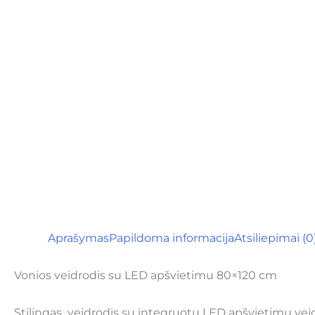
Aprašymas
Papildoma informacija
Atsiliepimai (0
Vonios veidrodis su LED apšvietimu 80×120 cm
Stilingas veidrodis su integruotu LED apšvietimu vei