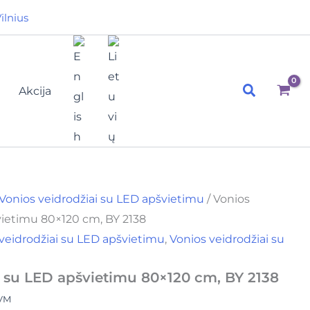
ent
ilnius
e
00€.
Paieška
Akcija
Vonios veidrodžiai su LED apšvietimu
/ Vonios
vietimu 80×120 cm, BY 2138
veidrodžiai su LED apšvietimu
,
Vonios veidrodžiai su
s su LED apšvietimu 80×120 cm, BY 2138
PVM