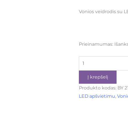
Vonios veidrodis su 
Prieinamumas:
Išank
Į krepšelį
Produkto kodas:
BY 2
LED apšvietimu
,
Voni