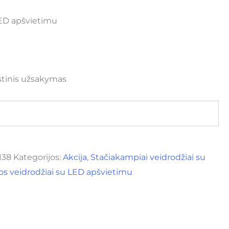
LED apšvietimu
stinis užsakymas
138
Kategorijos:
Akcija
,
Stačiakampiai veidrodžiai su
os veidrodžiai su LED apšvietimu