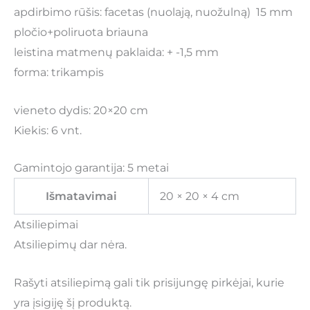
apdirbimo rūšis: facetas (nuolają, nuožulną) 15 mm
pločio+poliruota briauna
leistina matmenų paklaida: + -1,5 mm
forma: trikampis
vieneto dydis: 20×20 cm
Kiekis: 6 vnt.
Gamintojo garantija: 5 metai
Išmatavimai
20 × 20 × 4 cm
Atsiliepimai
Atsiliepimų dar nėra.
Rašyti atsiliepimą gali tik prisijungę pirkėjai, kurie
yra įsigiję šį produktą.