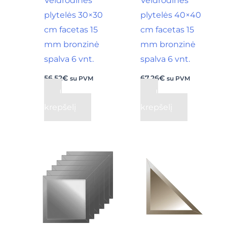
Veidrodinės
Veidrodinės
plytelės 30×30
plytelės 40×40
cm facetas 15
cm facetas 15
mm bronzinė
mm bronzinė
spalva 6 vnt.
spalva 6 vnt.
56,52
€
67,26
€
su PVM
su PVM
Į
Į
krepšelį
krepšelį