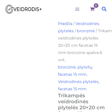
produkto
Pereiti
kiekis:
Pai
prie
Trikampės
veidrodinės
turinio
plytelės
Pradžia
/
Veidrodinės
20x20
plytelės
/
bronzinė
/ Trika
cm
facetas
veidrodinės plytelės
15
20×20 cm facetas 15
mm
bronzinė
mm bronzinė spalva 6
spalva
vnt.
6
bronzinė
,
plytelių
vnt.
facetas 15 mm
,
Veidrodinės plytelės,
facetas 15 mm
Trikampės
veidrodinės
plytelės 20×20 cm