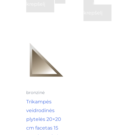
krepšelį
Į
krepšelį
bronzinė
Trikampės
veidrodinės
plytelės 20×20
cm facetas 15