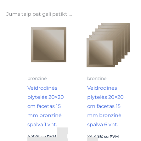
Jums taip pat gali patikti…
bronzinė
bronzinė
Veidrodinės
Veidrodinės
plytelės 20×20
plytelės 20×20
cm facetas 15
cm facetas 15
mm bronzinė
mm bronzinė
spalva 1 vnt.
spalva 6 vnt.
Į
4,92
€
24,42
€
su PVM
su PVM