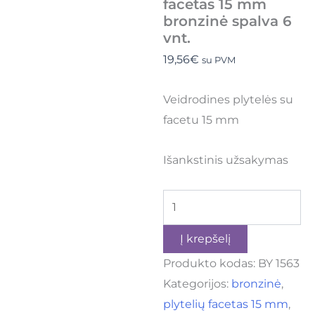
facetas 15 mm
bronzinė spalva 6
vnt.
19,56
€
su PVM
Veidrodines plytelės su
facetu 15 mm
Išankstinis užsakymas
Į krepšelį
Produkto kodas:
BY 1563
Kategorijos:
bronzinė
,
plytelių facetas 15 mm
,