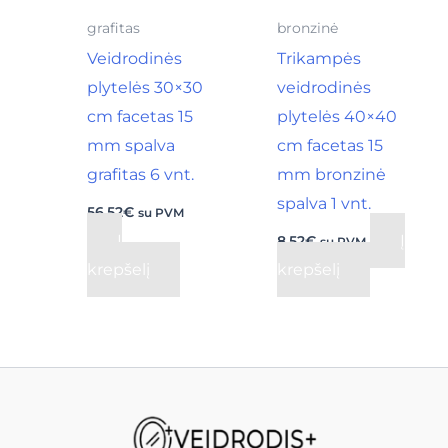
grafitas
bronzinė
Veidrodinės
Trikampės
plytelės 30×30
veidrodinės
cm facetas 15
plytelės 40×40
mm spalva
cm facetas 15
grafitas 6 vnt.
mm bronzinė
spalva 1 vnt.
56,52
€
su PVM
Į
Į
8,52
€
su PVM
krepšelį
krepšelį