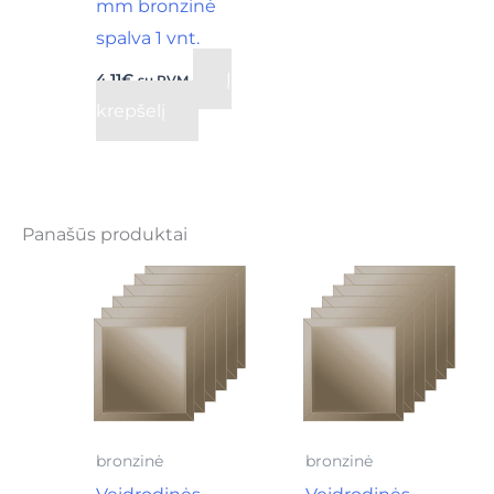
mm bronzinė
spalva 1 vnt.
Į
4,11
€
su PVM
krepšelį
Panašūs produktai
bronzinė
bronzinė