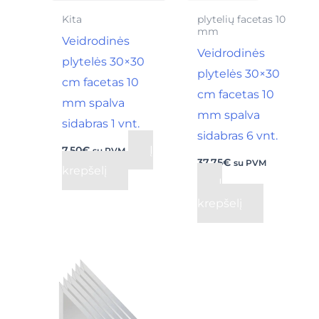
Kita
plytelių facetas 10
mm
Veidrodinės
Veidrodinės
plytelės 30×30
plytelės 30×30
cm facetas 10
cm facetas 10
mm spalva
mm spalva
sidabras 1 vnt.
sidabras 6 vnt.
Į
7,50
€
su PVM
37,75
€
su PVM
krepšelį
Į
krepšelį