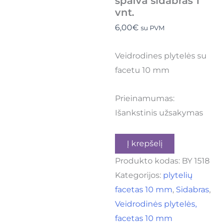
spalva sidabras 1
vnt.
6,00
€
su PVM
Veidrodines plytelės su
facetu 10 mm
Prieinamumas:
Išankstinis užsakymas
Į krepšelį
Produkto kodas:
BY 1518
Kategorijos:
plytelių
facetas 10 mm
,
Sidabras
,
Veidrodinės plytelės,
facetas 10 mm