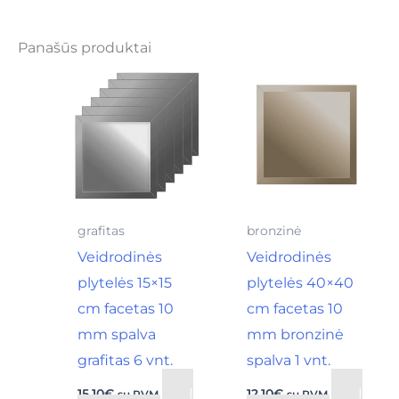
Panašūs produktai
grafitas
bronzinė
Veidrodinės
Veidrodinės
plytelės 15×15
plytelės 40×40
cm facetas 10
cm facetas 10
mm spalva
mm bronzinė
grafitas 6 vnt.
spalva 1 vnt.
Į
Į
15,10
€
12,10
€
su PVM
su PVM