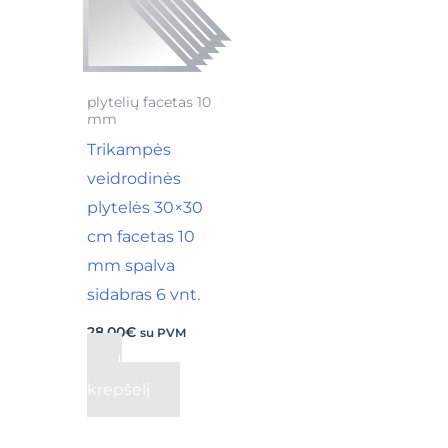
plytelių facetas 10
mm
Trikampės
veidrodinės
plytelės 30×30
cm facetas 10
mm spalva
sidabras 6 vnt.
28,00
€
su PVM
Į
krepšelį