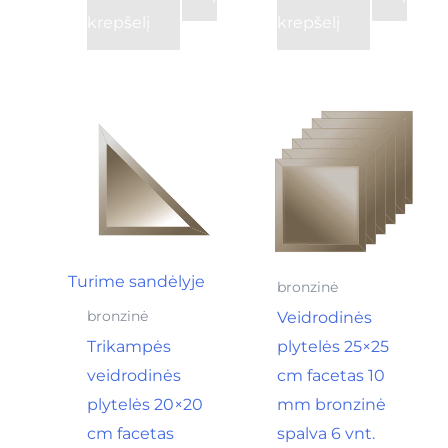
krepšelį
krepšelį
Turime sandėlyje
bronzinė
Veidrodinės
bronzinė
Trikampės
plytelės 25×25
veidrodinės
cm facetas 10
plytelės 20×20
mm bronzinė
cm facetas
spalva 6 vnt.