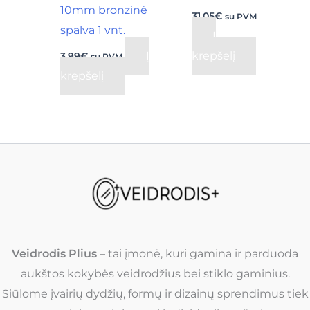
10mm bronzinė
31,05
€
su PVM
spalva 1 vnt.
Į
Į
krepšelį
3,99
€
su PVM
krepšelį
Veidrodis Plius
– tai įmonė, kuri gamina ir parduoda
aukštos kokybės veidrodžius bei stiklo gaminius.
Siūlome įvairių dydžių, formų ir dizainų sprendimus tiek