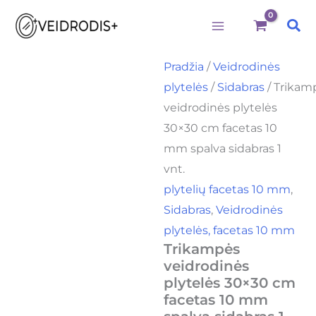
Būtini
Statistika
Rinkodara
Preferences
produkto
Pereiti
kiekis:
Pai
prie
Trikampės
veidrodinės
turinio
plytelės
Pradžia
/
Veidrodinės
30x30
plytelės
/
Sidabras
/ Trikam
cm
facetas
veidrodinės plytelės
10
30×30 cm facetas 10
mm
spalva
mm spalva sidabras 1
sidabras
vnt.
1
plytelių facetas 10 mm
,
vnt.
Sidabras
,
Veidrodinės
plytelės, facetas 10 mm
Trikampės
veidrodinės
plytelės 30×30 cm
facetas 10 mm