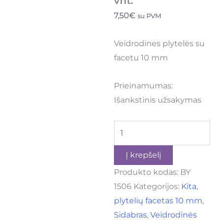
vnt.
7,50
€
su PVM
Veidrodines plytelės su
facetu 10 mm
Prieinamumas:
Išankstinis užsakymas
Į krepšelį
Produkto kodas:
BY
1506
Kategorijos:
Kita
,
plytelių facetas 10 mm
,
Sidabras
,
Veidrodinės