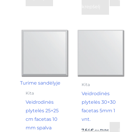
krepšelį
Turime sandėlyje
Kita
Veidrodinės
Kita
Veidrodinės
plytelės 30×30
plytelės 25×25
facetas 5mm 1
cm facetas 10
vnt.
mm spalva
Į
7,64
€
su PVM