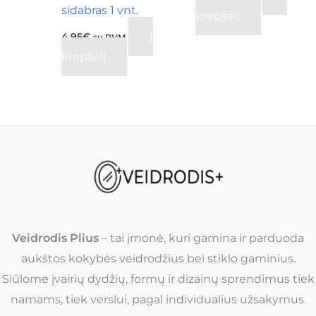
sidabras 1 vnt.
krepšelį
Į
4,95
€
su PVM
krepšelį
Veidrodis Plius
– tai įmonė, kuri gamina ir parduoda
aukštos kokybės veidrodžius bei stiklo gaminius.
Siūlome įvairių dydžių, formų ir dizainų sprendimus tiek
namams, tiek verslui, pagal individualius užsakymus.