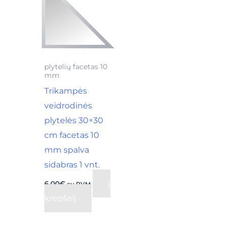
plytelių facetas 10
mm
Trikampės
veidrodinės
plytelės 30×30
cm facetas 10
mm spalva
sidabras 1 vnt.
Į
6,00
€
su PVM
krepšelį