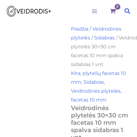
produkto
Pereiti
kiekis:
Pai
prie
Veidrodinės
plytelės
turinio
30x30
Pradžia
/
Veidrodinės
cm
plytelės
/
Sidabras
/ Veidro
facetas
10
plytelės 30×30 cm
mm
facetas 10 mm spalva
spalva
sidabras
sidabras 1 vnt.
1
Kita
,
plytelių facetas 10
vnt.
mm
,
Sidabras
,
Veidrodinės plytelės,
facetas 10 mm
Veidrodinės
plytelės 30×30 cm
facetas 10 mm
spalva sidabras 1