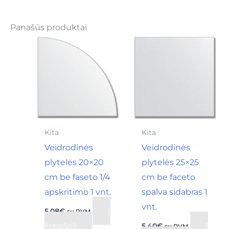
Panašūs produktai
Kita
Kita
Veidrodinės
Veidrodinės
plytelės 20×20
plytelės 25×25
cm be faseto 1/4
cm be faceto
apskritimo 1 vnt.
spalva sidabras 1
vnt.
Į
5,08
€
su PVM
krepšelį
Į
5,40
€
su PVM