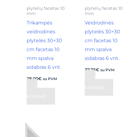
plytelių facetas 10
plytelių facetas 10
mm
mm
Trikampės
Veidrodinės
veidrodinės
plytelės 30×30
plytelės 30×30
cm facetas 10
cm facetas 10
mm spalva
mm spalva
sidabras 6 vnt.
sidabras 6 vnt.
37,75
€
su PVM
Į
28,00
€
su PVM
Į
krepšelį
krepšelį