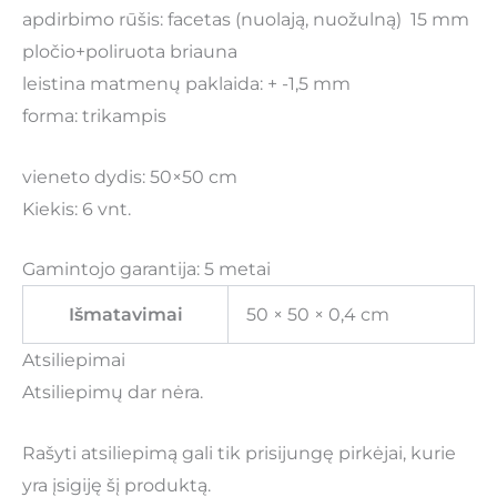
apdirbimo rūšis: facetas (nuolają, nuožulną) 15 mm
pločio+poliruota briauna
leistina matmenų paklaida: + -1,5 mm
forma: trikampis
vieneto dydis: 50×50 cm
Kiekis: 6 vnt.
Gamintojo garantija: 5 metai
Išmatavimai
50 × 50 × 0,4 cm
Atsiliepimai
Atsiliepimų dar nėra.
Rašyti atsiliepimą gali tik prisijungę pirkėjai, kurie
yra įsigiję šį produktą.