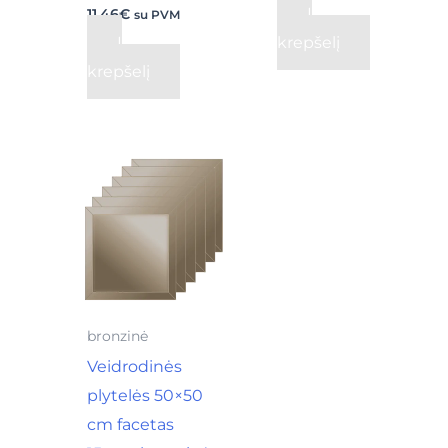
Į
11,46
€
su PVM
Į
krepšelį
krepšelį
bronzinė
Veidrodinės
plytelės 50×50
cm facetas