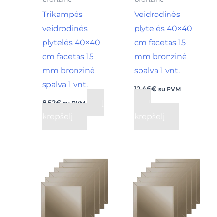
Trikampės
Veidrodinės
veidrodinės
plytelės 40×40
plytelės 40×40
cm facetas 15
cm facetas 15
mm bronzinė
mm bronzinė
spalva 1 vnt.
spalva 1 vnt.
12,46
€
su PVM
Į
Į
8,52
€
su PVM
krepšelį
krepšelį