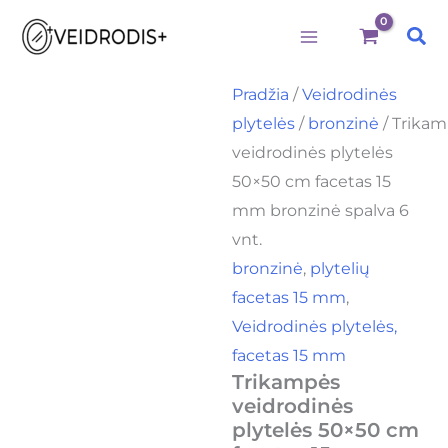
Būtini
Statistika
Rinkodara
Preferences
produkto
Pereiti
kiekis:
Pai
prie
Trikampės
veidrodinės
turinio
plytelės
Pradžia
/
Veidrodinės
50x50
plytelės
/
bronzinė
/ Trika
cm
facetas
veidrodinės plytelės
15
50×50 cm facetas 15
mm
bronzinė
mm bronzinė spalva 6
spalva
vnt.
6
bronzinė
,
plytelių
vnt.
facetas 15 mm
,
Veidrodinės plytelės,
facetas 15 mm
Trikampės
veidrodinės
plytelės 50×50 cm