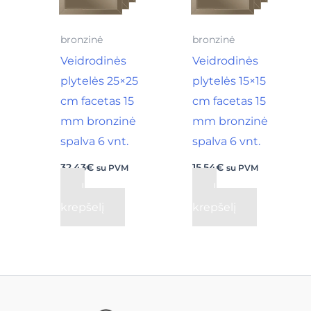
bronzinė
bronzinė
Veidrodinės
Veidrodinės
plytelės 25×25
plytelės 15×15
cm facetas 15
cm facetas 15
mm bronzinė
mm bronzinė
spalva 6 vnt.
spalva 6 vnt.
32,43
€
15,54
€
su PVM
su PVM
Į
Į
krepšelį
krepšelį