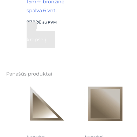
15mm bronzinė
spalva 6 vnt.
97,92
€
su PVM
Į
krepšelį
Panašūs produktai
bronzinė
bronzinė