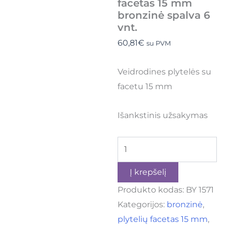
facetas 15 mm
bronzinė spalva 6
vnt.
60,81
€
su PVM
Veidrodines plytelės su
facetu 15 mm
Išankstinis užsakymas
Į krepšelį
Produkto kodas:
BY 1571
Kategorijos:
bronzinė
,
plytelių facetas 15 mm
,