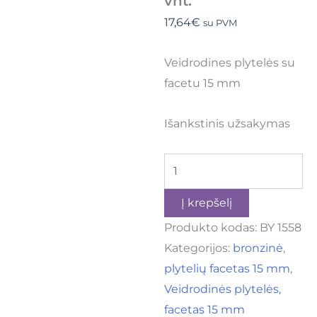
vnt.
17,64
€
su PVM
Veidrodines plytelės su
facetu 15 mm
Išankstinis užsakymas
Į krepšelį
Produkto kodas:
BY 1558
Kategorijos:
bronzinė
,
plytelių facetas 15 mm
,
Veidrodinės plytelės,
facetas 15 mm