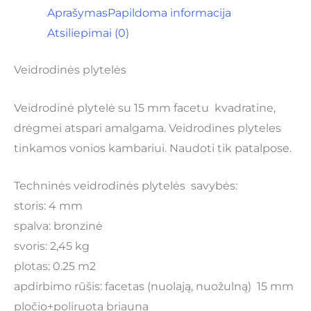
Aprašymas
Papildoma informacija
Atsiliepimai (0)
Veidrodinės plytelės
Veidrodinė plytelė su 15 mm facetu kvadratine,
drėgmei atspari amalgama. Veidrodines plyteles
tinkamos vonios kambariui. Naudoti tik patalpose.
Techninės veidrodinės plytelės savybės:
storis: 4 mm
spalva: bronzinė
svoris: 2,45 kg
plotas: 0.25 m2
apdirbimo rūšis: facetas (nuolają, nuožulną) 15 mm
pločio+poliruota briauna