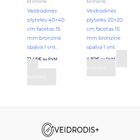
bronzinė
bronzinė
Veidrodinės
Veidrodinės
plytelės 40×40
plytelės 20×20
cm facetas 15
cm facetas 15
mm bronzinė
mm bronzinė
spalva 1 vnt.
spalva 1 vnt.
Į
12,46
€
4,92
€
su PVM
su PVM
Į
krepšelį
krepšelį