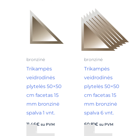
bronzinė
bronzinė
Trikampės
Trikampės
veidrodinės
veidrodinės
plytelės 50×50
plytelės 50×50
cm facetas 15
cm facetas 15
mm bronzinė
mm bronzinė
spalva 1 vnt.
spalva 6 vnt.
11,46
€
60,81
€
su PVM
su PVM
Į
Į