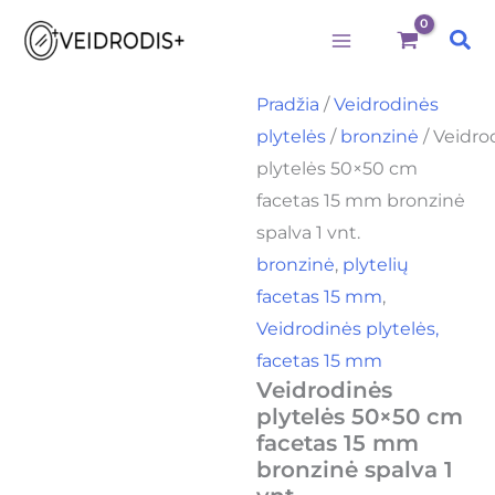
produkto
Pereiti
kiekis:
Pai
prie
Veidrodinės
plytelės
turinio
50x50
Pradžia
/
Veidrodinės
cm
plytelės
/
bronzinė
/ Veidro
facetas
15
plytelės 50×50 cm
mm
facetas 15 mm bronzinė
bronzinė
spalva
spalva 1 vnt.
1
bronzinė
,
plytelių
vnt.
facetas 15 mm
,
Veidrodinės plytelės,
facetas 15 mm
Veidrodinės
plytelės 50×50 cm
facetas 15 mm
bronzinė spalva 1