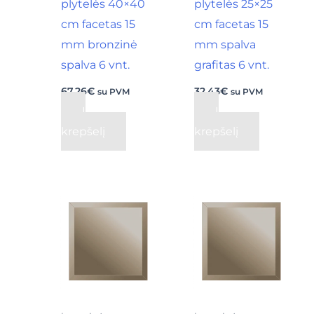
plytelės 40×40
plytelės 25×25
cm facetas 15
cm facetas 15
mm bronzinė
mm spalva
spalva 6 vnt.
grafitas 6 vnt.
67,26
€
32,43
€
su PVM
su PVM
Į
Į
krepšelį
krepšelį