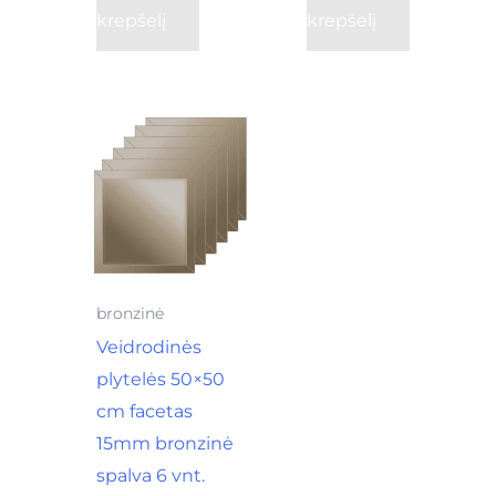
krepšelį
krepšelį
bronzinė
Veidrodinės
plytelės 50×50
cm facetas
15mm bronzinė
spalva 6 vnt.