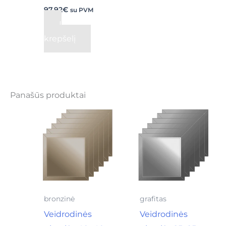
97,92
€
su PVM
Į
krepšelį
Panašūs produktai
bronzinė
grafitas
Veidrodinės
Veidrodinės