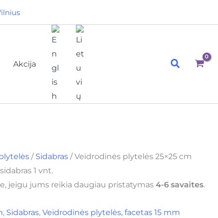
ilnius
Paieška
Akcija
plytelės
/
Sidabras
/ Veidrodinės plytelės 25×25 cm
idabras 1 vnt.
e, jeigu jums reikia daugiau pristatymas
4-6 savaites
.
m
,
Sidabras
,
Veidrodinės plytelės, facetas 15 mm