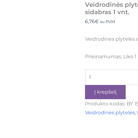
Veidrodinės ply
sidabras 1 vnt.
6,76
€
su PVM
Veidrodines plytelės
Prieinamumas:
Liko 1
Į krepšelį
Produkto kodas:
BY 1
Veidrodinės plytelės,