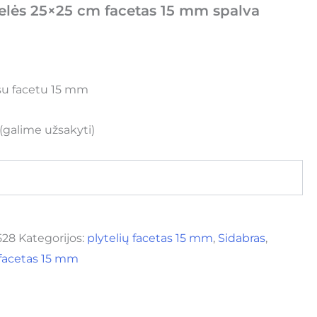
telės 25×25 cm facetas 15 mm spalva
 su facetu 15 mm
 (galime užsakyti)
528
Kategorijos:
plytelių facetas 15 mm
,
Sidabras
,
 facetas 15 mm