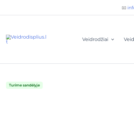
Būtini
Statistika
Rinkodara
Preferences
Pereiti
📧
inf
prie
turinio
Veidrodžiai
Veid
Turime sandėlyje