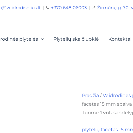
produkto
o@veidrodisplius.lt
| 📞
+370 648 06003
| 📍
Žirmūnų g. 70, V
kiekis:
Veidrodinės
plytelės
25x25
cm
facetas
rodinės plytelės
Plytelių skaičiuoklė
Kontaktai
15
mm
spalva
sidabras
1
vnt.
Pradžia
/
Veidrodinės 
facetas 15 mm spalva s
Turime
1 vnt.
sandėlyj
plytelių facetas 15 m