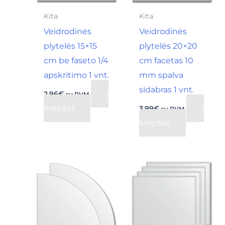
Kita
Kita
Veidrodinės
Veidrodinės
plytelės 15×15
plytelės 20×20
cm be faseto 1/4
cm facetas 10
apskritimo 1 vnt.
mm spalva
sidabras 1 vnt.
Į
2,96
€
su PVM
krepšelį
Į
3,99
€
su PVM
krepšelį