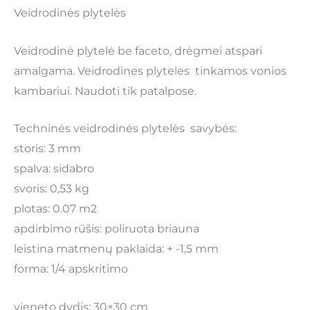
Veidrodinės plytelės
Veidrodinė plytelė be faceto, drėgmei atspari
amalgama. Veidrodines plyteles tinkamos vonios
kambariui. Naudoti tik patalpose.
Techninės veidrodinės plytelės savybės:
storis: 3 mm
spalva: sidabro
svoris: 0,53 kg
plotas: 0.07 m2
apdirbimo rūšis: poliruota briauna
leistina matmenų paklaida: + -1,5 mm
forma: 1/4 apskritimo
vieneto dydis: 30×30 cm