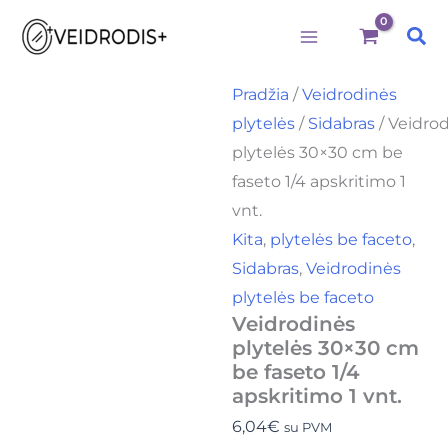
produkto
Pereiti
kiekis:
Pai
prie
Veidrodinės
plytelės
turinio
30x30
Pradžia
/
Veidrodinės
cm
plytelės
/
Sidabras
/ Veidro
be
faseto
plytelės 30×30 cm be
1/4
faseto 1/4 apskritimo 1
apskritimo
1
vnt.
vnt.
Kita
,
plytelės be faceto
,
Sidabras
,
Veidrodinės
plytelės be faceto
Veidrodinės
plytelės 30×30 cm
be faseto 1/4
apskritimo 1 vnt.
6,04
€
su PVM