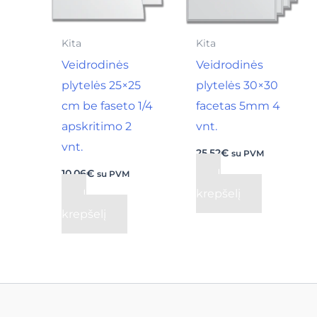
Kita
Kita
Veidrodinės
Veidrodinės
plytelės 25×25
plytelės 30×30
cm be faseto 1/4
facetas 5mm 4
apskritimo 2
vnt.
vnt.
25,52
€
su PVM
Į
10,06
€
su PVM
Į
krepšelį
krepšelį