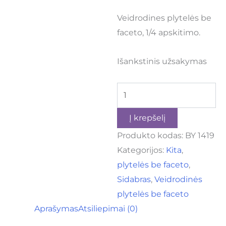
Veidrodines plytelės be
faceto, 1/4 apskitimo.
Išankstinis užsakymas
Į krepšelį
Produkto kodas:
BY 1419
Kategorijos:
Kita
,
plytelės be faceto
,
Sidabras
,
Veidrodinės
plytelės be faceto
Aprašymas
Atsiliepimai (0)