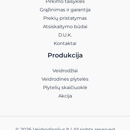
Pirkimo taisyklės
Grąžinimas ir garantija
Prekių pristatymas
Atsiskaitymo būdai
D.U.K.
Kontaktai
Produkcija
Veidrodžiai
Veidrodinės plytelės
Plytelių skaičiuoklė
Akcija
© 2026 Veidrodisplius.lt | All rights reserved