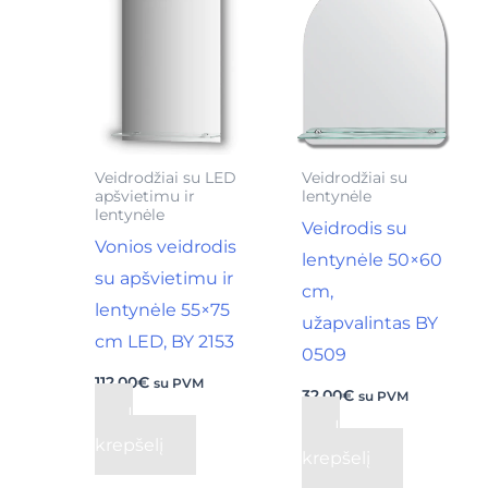
Veidrodžiai su LED
Veidrodžiai su
apšvietimu ir
lentynėle
lentynėle
Veidrodis su
Vonios veidrodis
lentynėle 50×60
su apšvietimu ir
cm,
lentynėle 55×75
užapvalintas BY
cm LED, BY 2153
0509
112,00
€
su PVM
32,00
€
su PVM
Į
Į
krepšelį
krepšelį