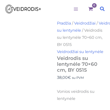
produkto
Pereiti
kiekis:
Pai
prie
Veidrodis
su
turinio
lentynėle
Pradžia
/
Veidrodžiai
/
Veidr
70x60
su lentynėle
/ Veidrodis
cm,
BY
su lentynėle 70×60 cm,
0515
BY 0515
Veidrodžiai su lentynėle
Veidrodis su
lentynėle 70×60
cm, BY 0515
38,00
€
su PVM
Vonios veidrodis su
lentynėle