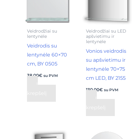
Veidrodžiai su
Veidrodžiai su LED
lentynėle
apšvietimu ir
lentynėle
Veidrodis su
Vonios veidrodis
lentynėle 60×70
su apšvietimu ir
cm, BY 0505
lentynėle 70×75
38,00
€
su PVM
cm LED, BY 2155
Į
130,00
€
su PVM
krepšelį
Į
krepšelį