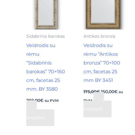
Sidabrinis barokas
Antikos bronza
Veidrodis su
Veidrodis su
rėmu
rėmu “Antikos
“Sidabrinis
bronza” 70×100
barokas” 70×160
cm, facetas 25
cm, facetas 25
mm BY 3451
mm. BY 3580
175,00
€
160,00
€
su
Į
202,00
€
su PVM
PVM
Į
krepšelį
krepšelį