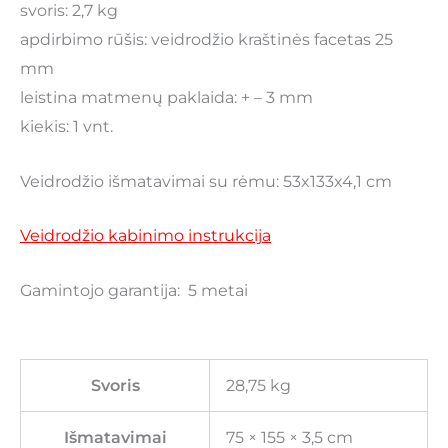
svoris: 2,7 kg
apdirbimo rūšis: veidrodžio kraštinės facetas 25
mm
leistina matmenų paklaida: + – 3 mm
kiekis: 1 vnt.
Veidrodžio išmatavimai su rėmu: 53x133x4,1 cm
Veidrodžio kabinimo instrukcija
Gamintojo garantija: 5 metai
Svoris
28,75 kg
Išmatavimai
75 × 155 × 3,5 cm