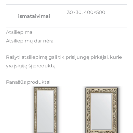
30×30, 400×500
ismataivimai
Atsiliepimai
Atsiliepimų dar nėra.
Rašyti atsiliepimą gali tik prisijungę pirkėjai, kurie
yra įsigiję šį produktą.
Panašūs produktai