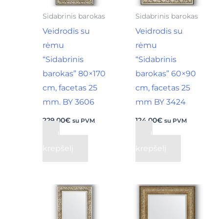
Sidabrinis barokas
Sidabrinis barokas
Veidrodis su
Veidrodis su
rėmu
rėmu
“Sidabrinis
“Sidabrinis
barokas” 80×170
barokas” 60×90
cm, facetas 25
cm, facetas 25
mm. BY 3606
mm BY 3424
229,00
€
124,00
€
su PVM
su PVM
Į
Į
krepšelį
krepšelį
Original
Current
price
price
was:
is:
175,00€.
160,00€.