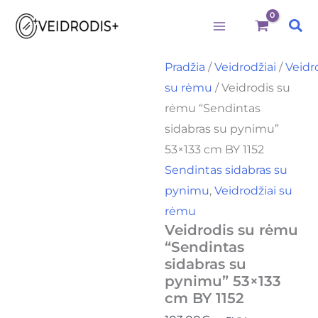
produkto
Pereiti
kiekis:
Pai
prie
Veidrodis
su
turinio
rėmu
Pradžia
/
Veidrodžiai
/
Veidr
"Sendintas
su rėmu
/ Veidrodis su
sidabras
su
rėmu “Sendintas
pynimu"
sidabras su pynimu”
53x133
cm
53×133 cm BY 1152
BY
Sendintas sidabras su
1152
pynimu
,
Veidrodžiai su
rėmu
Veidrodis su rėmu
“Sendintas
sidabras su
pynimu” 53×133
cm BY 1152