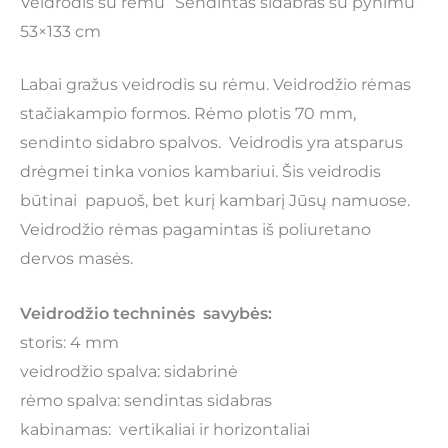
Veidrodis su rėmu “Sendintas sidabras su pynimu”
53×133 cm
Labai gražus veidrodis su rėmu. Veidrodžio rėmas
stačiakampio formos. Rėmo plotis 70 mm,
sendinto sidabro spalvos. Veidrodis yra atsparus
drėgmei tinka vonios kambariui. Šis veidrodis
būtinai papuoš, bet kurį kambarį Jūsų namuose.
Veidrodžio rėmas pagamintas iš poliuretano
dervos masės.
Veidrodžio techninės savybės:
storis: 4 mm
veidrodžio spalva: sidabrinė
rėmo spalva: sendintas sidabras
kabinamas: vertikaliai ir horizontaliai