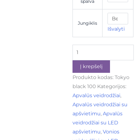
spalva
Jungiklis
Išvalyti
Į krepšelį
Produkto kodas:
Tokyo
black 100
Kategorijos:
Apvalūs veidrodžiai
,
Apvalūs veidrodžiai su
apšvietimu
,
Apvalūs
veidrodžiai su LED
apšvietimu
,
Vonios