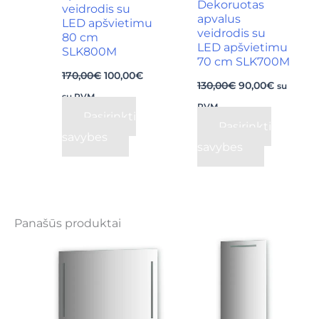
Dekoruotas
may
may
veidrodis su
apvalus
LED apšvietimu
be
be
veidrodis su
80 cm
chosen
chosen
LED apšvietimu
SLK800M
70 cm SLK700M
on
on
170,00
€
100,00
€
130,00
€
90,00
€
the
the
su
su PVM
product
product
PVM
Pasirinkti
Pasirinkti
page
page
savybes
savybes
Panašūs produktai