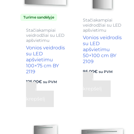
Turime sandėlyje
Stačiakampiai
veidrodžiai su LED
Stačiakampiai
apšvietimu
veidrodžiai su LED
Vonios veidrodis
apšvietimu
su LED
Vonios veidrodis
apšvietimu
su LED
50×100 cm BY
apšvietimu
2109
100×75 cm BY
2119
95,00
€
su PVM
Į
125,00
€
su PVM
krepšelį
Į
krepšelį