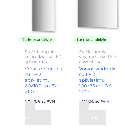
Turime sandėlyje
Turime sandėlyje
Stačiakampiai
Stačiakampiai
veidrodžiai su LED
veidrodžiai su LED
apšvietimu
apšvietimu
Vonios veidrodis
Vonios veidrodis
su LED
su LED
apšvietimu
apšvietimu
60×100 cm BY
100×75 cm BY
2110
2107
100,00
€
123,00
€
su PVM
su PVM
Į
Į
krepšelį
krepšelį