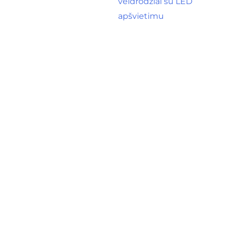
veidrodžiai su LED
apšvietimu