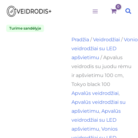
Būtini
Statistika
Rinkodara
Preferences
produkto
Pereiti
Price
kiekis:
Pai
prie
range:
Apvalus
veidrodis
turinio
150,00€
su
Turime sandėlyje
through
juodu
Pradžia
/
Veidrodžiai
/
Vonio
rėmu
165,00€
ir
veidrodžiai su LED
apšvietimu
apšvietimu
/ Apvalus
100
cm,
veidrodis su juodu rėmu
Tokyo
ir apšvietimu 100 cm,
black
100
Tokyo black 100
Apvalūs veidrodžiai
,
Apvalūs veidrodžiai su
apšvietimu
,
Apvalūs
veidrodžiai su LED
apšvietimu
,
Vonios
veidrodžiai su LED